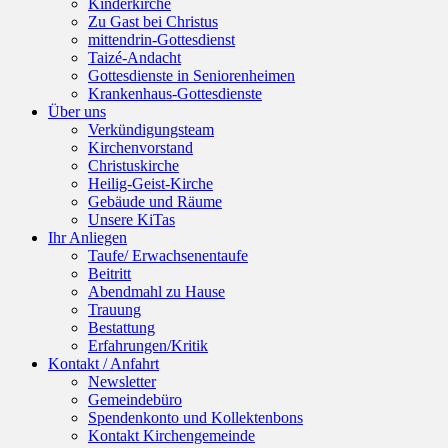
Kinderkirche
Zu Gast bei Christus
mittendrin-Gottesdienst
Taizé-Andacht
Gottesdienste in Seniorenheimen
Krankenhaus-Gottesdienste
Über uns
Verkündigungsteam
Kirchenvorstand
Christuskirche
Heilig-Geist-Kirche
Gebäude und Räume
Unsere KiTas
Ihr Anliegen
Taufe/ Erwachsenentaufe
Beitritt
Abendmahl zu Hause
Trauung
Bestattung
Erfahrungen/Kritik
Kontakt / Anfahrt
Newsletter
Gemeindebüro
Spendenkonto und Kollektenbons
Kontakt Kirchengemeinde