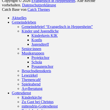
Copyright © 2026
Evangelisch in Heppenheim
. Alle Rechte
vorbehalten.
Datenschutzerklärung
Catch Base von
Catch Themes
Nach
Aktuelles
oben
Gemeindeleben
scrollen
Gemeindebrief “Evangelisch in Heppenheim”
Kinder und Jugendliche
Kinderkreis KIK
Konfis
Jugendtreff
Senior:innen
Musikgruppen
Projektchor
Schola
Posaunenchor
Besuchsdienstkreis
Lesezirkel
Themencafé
Spieleabend
Asylberatung
Gottesdienst
Kinderkirche
Zu Gast bei Christus
mittendrin-Gottesdienst