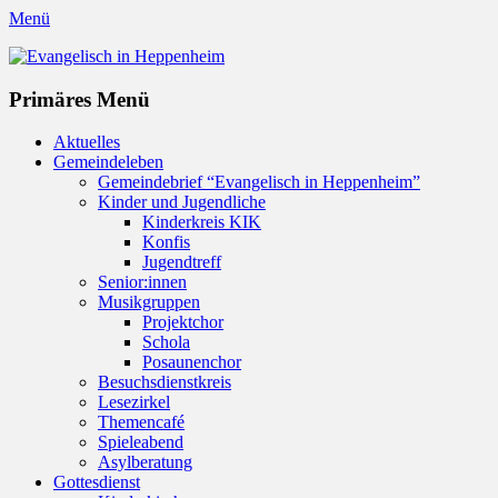
Menü
Evangelisch in Heppenheim
Evangelische Kirchengemeinde in Heppenheim/Bergstraße
Instagram
Primäres Menü
Zum
Aktuelles
Inhalt
Gemeindeleben
springen
Gemeindebrief “Evangelisch in Heppenheim”
Kinder und Jugendliche
Kinderkreis KIK
Konfis
Jugendtreff
Senior:innen
Musikgruppen
Projektchor
Schola
Posaunenchor
Besuchsdienstkreis
Lesezirkel
Themencafé
Spieleabend
Asylberatung
Gottesdienst