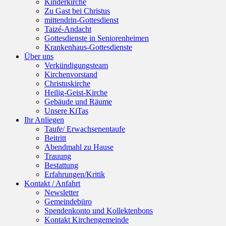
Kinderkirche
Zu Gast bei Christus
mittendrin-Gottesdienst
Taizé-Andacht
Gottesdienste in Seniorenheimen
Krankenhaus-Gottesdienste
Über uns
Verkündigungsteam
Kirchenvorstand
Christuskirche
Heilig-Geist-Kirche
Gebäude und Räume
Unsere KiTas
Ihr Anliegen
Taufe/ Erwachsenentaufe
Beitritt
Abendmahl zu Hause
Trauung
Bestattung
Erfahrungen/Kritik
Kontakt / Anfahrt
Newsletter
Gemeindebüro
Spendenkonto und Kollektenbons
Kontakt Kirchengemeinde