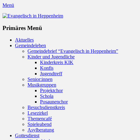
Menü
Evangelisch in Heppenheim
Evangelische Kirchengemeinde in Heppenheim/Bergstraße
Instagram
Primäres Menü
Zum
Aktuelles
Inhalt
Gemeindeleben
springen
Gemeindebrief “Evangelisch in Heppenheim”
Kinder und Jugendliche
Kinderkreis KIK
Konfis
Jugendtreff
Senior:innen
Musikgruppen
Projektchor
Schola
Posaunenchor
Besuchsdienstkreis
Lesezirkel
Themencafé
Spieleabend
Asylberatung
Gottesdienst