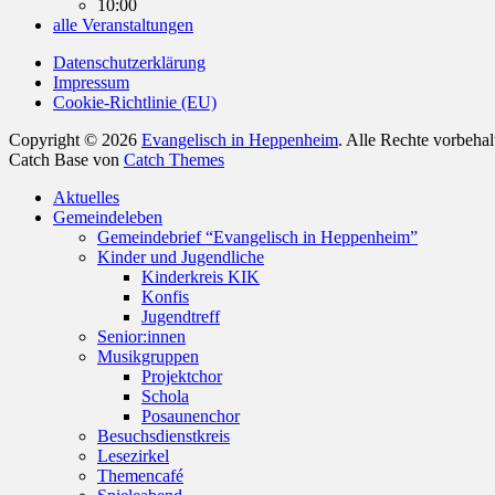
10:00
alle Veranstaltungen
Datenschutzerklärung
Impressum
Cookie-Richtlinie (EU)
Copyright © 2026
Evangelisch in Heppenheim
. Alle Rechte vorbeha
Catch Base von
Catch Themes
Nach
Aktuelles
oben
Gemeindeleben
scrollen
Gemeindebrief “Evangelisch in Heppenheim”
Kinder und Jugendliche
Kinderkreis KIK
Konfis
Jugendtreff
Senior:innen
Musikgruppen
Projektchor
Schola
Posaunenchor
Besuchsdienstkreis
Lesezirkel
Themencafé