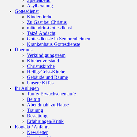
Spieleabend
Asylberatung
Gottesdienst
Kinderkirche
Zu Gast bei Christus
mittendrin-Gottesdienst
Taizé-Andacht
Gottesdienste in Seniorenheimen
Krankenhaus-Gottesdienste
Über uns
Verkündigungsteam
Kirchenvorstand
Christuskirche
Heilig-Geist-Kirche
Gebäude und Räume
Unsere KiTas
Ihr Anliegen
Taufe/ Erwachsenentaufe
Beitritt
Abendmahl zu Hause
Trauung
Bestattung
Erfahrungen/Kritik
Kontakt / Anfahrt
Newsletter