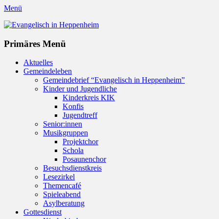
Menü
Evangelisch in Heppenheim
Evangelische Kirchengemeinde in Heppenheim/Bergstraße
Instagram
Primäres Menü
Zum
Aktuelles
Inhalt
Gemeindeleben
springen
Gemeindebrief “Evangelisch in Heppenheim”
Kinder und Jugendliche
Kinderkreis KIK
Konfis
Jugendtreff
Senior:innen
Musikgruppen
Projektchor
Schola
Posaunenchor
Besuchsdienstkreis
Lesezirkel
Themencafé
Spieleabend
Asylberatung
Gottesdienst