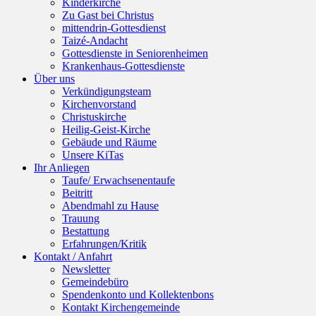
Kinderkirche
Zu Gast bei Christus
mittendrin-Gottesdienst
Taizé-Andacht
Gottesdienste in Seniorenheimen
Krankenhaus-Gottesdienste
Über uns
Verkündigungsteam
Kirchenvorstand
Christuskirche
Heilig-Geist-Kirche
Gebäude und Räume
Unsere KiTas
Ihr Anliegen
Taufe/ Erwachsenentaufe
Beitritt
Abendmahl zu Hause
Trauung
Bestattung
Erfahrungen/Kritik
Kontakt / Anfahrt
Newsletter
Gemeindebüro
Spendenkonto und Kollektenbons
Kontakt Kirchengemeinde