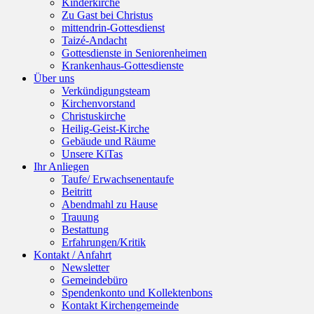
Kinderkirche
Zu Gast bei Christus
mittendrin-Gottesdienst
Taizé-Andacht
Gottesdienste in Seniorenheimen
Krankenhaus-Gottesdienste
Über uns
Verkündigungsteam
Kirchenvorstand
Christuskirche
Heilig-Geist-Kirche
Gebäude und Räume
Unsere KiTas
Ihr Anliegen
Taufe/ Erwachsenentaufe
Beitritt
Abendmahl zu Hause
Trauung
Bestattung
Erfahrungen/Kritik
Kontakt / Anfahrt
Newsletter
Gemeindebüro
Spendenkonto und Kollektenbons
Kontakt Kirchengemeinde