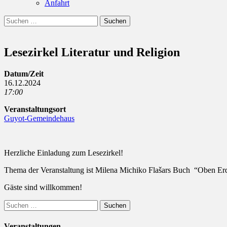
Anfahrt
Suchen
Suchen
nach:
Lesezirkel Literatur und Religion
Datum/Zeit
16.12.2024
17:00
Veranstaltungsort
Guyot-Gemeindehaus
Herzliche Einladung zum Lesezirkel!
Thema der Veranstaltung ist Milena Michiko Flašars Buch “Oben Er
Gäste sind willkommen!
Suchen
nach:
Veranstaltungen