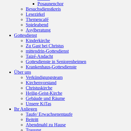
Posaunenchor
Besuchsdienstkreis
Lesezirkel
Themencafé
Spieleabend
Asylberatung
Gottesdienst
Kinderkirche
Zu Gast bei Christus
mittendrin-Gottesdienst
Taizé-Andacht
Gottesdienste in Seniorenheimen
Krankenhaus-Gottesdienste
Über uns
Verkündigungsteam
Kirchenvorstand
Christuskirche
Heilig-Geist-Kirche
Gebäude und Räume
Unsere KiTas
Ihr Anliegen
Taufe/ Erwachsenentaufe
Beitritt
Abendmahl zu Hause
Trauung