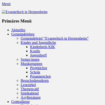
Menü
Evangelisch in Heppenheim
Evangelische Kirchengemeinde in Heppenheim/Bergstraße
Instagram
Primäres Menü
Zum
Aktuelles
Inhalt
Gemeindeleben
springen
Gemeindebrief “Evangelisch in Heppenheim”
Kinder und Jugendliche
Kinderkreis KIK
Konfis
Jugendtreff
Senior:innen
Musikgruppen
Projektchor
Schola
Posaunenchor
Besuchsdienstkreis
Lesezirkel
Themencafé
Spieleabend
Asylberatung
Gottesdienst