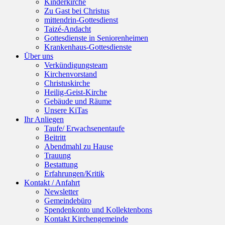
Kinderkirche
Zu Gast bei Christus
mittendrin-Gottesdienst
Taizé-Andacht
Gottesdienste in Seniorenheimen
Krankenhaus-Gottesdienste
Über uns
Verkündigungsteam
Kirchenvorstand
Christuskirche
Heilig-Geist-Kirche
Gebäude und Räume
Unsere KiTas
Ihr Anliegen
Taufe/ Erwachsenentaufe
Beitritt
Abendmahl zu Hause
Trauung
Bestattung
Erfahrungen/Kritik
Kontakt / Anfahrt
Newsletter
Gemeindebüro
Spendenkonto und Kollektenbons
Kontakt Kirchengemeinde