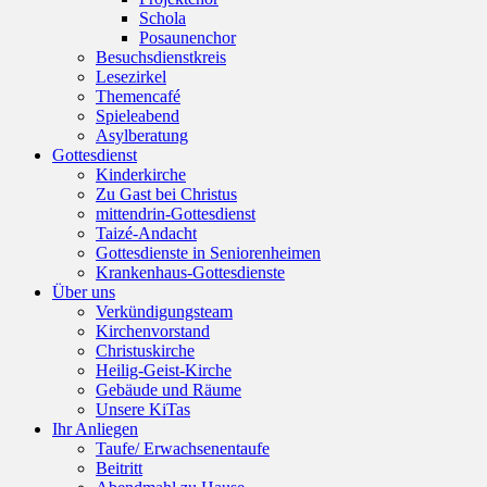
Schola
Posaunenchor
Besuchsdienstkreis
Lesezirkel
Themencafé
Spieleabend
Asylberatung
Gottesdienst
Kinderkirche
Zu Gast bei Christus
mittendrin-Gottesdienst
Taizé-Andacht
Gottesdienste in Seniorenheimen
Krankenhaus-Gottesdienste
Über uns
Verkündigungsteam
Kirchenvorstand
Christuskirche
Heilig-Geist-Kirche
Gebäude und Räume
Unsere KiTas
Ihr Anliegen
Taufe/ Erwachsenentaufe
Beitritt