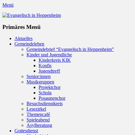
Menü
Evangelisch in Heppenheim
Evangelische Kirchengemeinde in Heppenheim/Bergstraße
Instagram
Primäres Menü
Zum
Aktuelles
Inhalt
Gemeindeleben
springen
Gemeindebrief “Evangelisch in Heppenheim”
Kinder und Jugendliche
Kinderkreis KIK
Konfis
Jugendtreff
Senior:innen
Musikgruppen
Projektchor
Schola
Posaunenchor
Besuchsdienstkreis
Lesezirkel
Themencafé
Spieleabend
Asylberatung
Gottesdienst