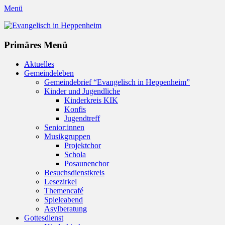
Menü
Evangelisch in Heppenheim
Evangelische Kirchengemeinde in Heppenheim/Bergstraße
Instagram
Primäres Menü
Zum
Aktuelles
Inhalt
Gemeindeleben
springen
Gemeindebrief “Evangelisch in Heppenheim”
Kinder und Jugendliche
Kinderkreis KIK
Konfis
Jugendtreff
Senior:innen
Musikgruppen
Projektchor
Schola
Posaunenchor
Besuchsdienstkreis
Lesezirkel
Themencafé
Spieleabend
Asylberatung
Gottesdienst