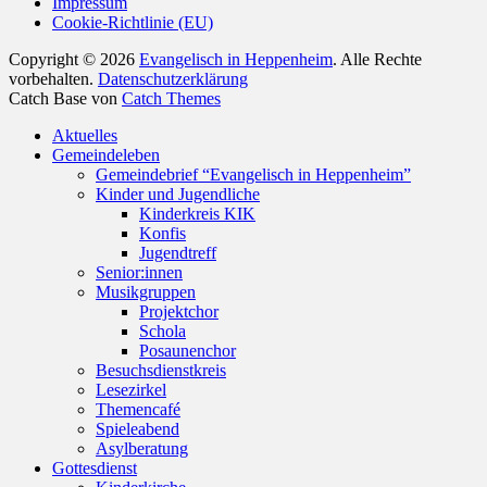
Impressum
Cookie-Richtlinie (EU)
Copyright © 2026
Evangelisch in Heppenheim
. Alle Rechte
vorbehalten.
Datenschutzerklärung
Catch Base von
Catch Themes
Nach
Aktuelles
oben
Gemeindeleben
scrollen
Gemeindebrief “Evangelisch in Heppenheim”
Kinder und Jugendliche
Kinderkreis KIK
Konfis
Jugendtreff
Senior:innen
Musikgruppen
Projektchor
Schola
Posaunenchor
Besuchsdienstkreis
Lesezirkel
Themencafé
Spieleabend
Asylberatung
Gottesdienst