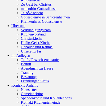
Kinderkirche
Zu Gast bei Christus
mittendrin-Gottesdienst
Taizé-Andacht
Gottesdienste in Seniorenheimen
Krankenhaus-Gottesdienste
Über uns
Verkündigungsteam
Kirchenvorstand
Christuskirche
Heilig-Geist-Kirche
Gebäude und Räume
Unsere KiTas
Ihr Anliegen
Taufe/ Erwachsenentaufe
Beitritt
Abendmahl zu Hause
Trauung
Bestattung
Erfahrungen/Kritik
Kontakt / Anfahrt
Newsletter
Gemeindebüro
Spendenkonto und Kollektenbons
Kontakt Kirchengemeinde