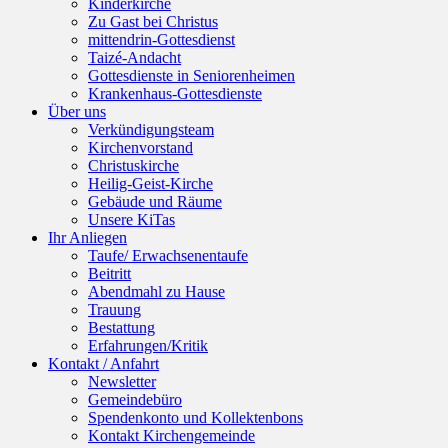
Kinderkirche
Zu Gast bei Christus
mittendrin-Gottesdienst
Taizé-Andacht
Gottesdienste in Seniorenheimen
Krankenhaus-Gottesdienste
Über uns
Verkündigungsteam
Kirchenvorstand
Christuskirche
Heilig-Geist-Kirche
Gebäude und Räume
Unsere KiTas
Ihr Anliegen
Taufe/ Erwachsenentaufe
Beitritt
Abendmahl zu Hause
Trauung
Bestattung
Erfahrungen/Kritik
Kontakt / Anfahrt
Newsletter
Gemeindebüro
Spendenkonto und Kollektenbons
Kontakt Kirchengemeinde