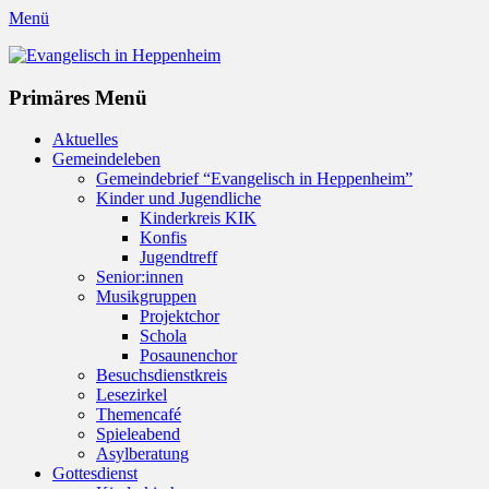
Menü
Evangelisch in Heppenheim
Evangelische Kirchengemeinde in Heppenheim/Bergstraße
Instagram
Primäres Menü
Zum
Aktuelles
Inhalt
Gemeindeleben
springen
Gemeindebrief “Evangelisch in Heppenheim”
Kinder und Jugendliche
Kinderkreis KIK
Konfis
Jugendtreff
Senior:innen
Musikgruppen
Projektchor
Schola
Posaunenchor
Besuchsdienstkreis
Lesezirkel
Themencafé
Spieleabend
Asylberatung
Gottesdienst