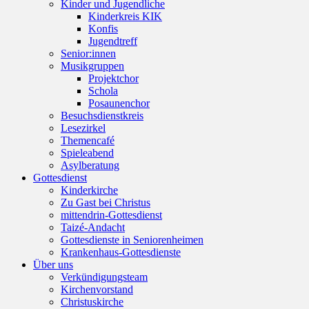
Kinder und Jugendliche
Kinderkreis KIK
Konfis
Jugendtreff
Senior:innen
Musikgruppen
Projektchor
Schola
Posaunenchor
Besuchsdienstkreis
Lesezirkel
Themencafé
Spieleabend
Asylberatung
Gottesdienst
Kinderkirche
Zu Gast bei Christus
mittendrin-Gottesdienst
Taizé-Andacht
Gottesdienste in Seniorenheimen
Krankenhaus-Gottesdienste
Über uns
Verkündigungsteam
Kirchenvorstand
Christuskirche