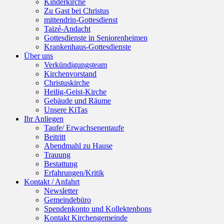
Kinderkirche
Zu Gast bei Christus
mittendrin-Gottesdienst
Taizé-Andacht
Gottesdienste in Seniorenheimen
Krankenhaus-Gottesdienste
Über uns
Verkündigungsteam
Kirchenvorstand
Christuskirche
Heilig-Geist-Kirche
Gebäude und Räume
Unsere KiTas
Ihr Anliegen
Taufe/ Erwachsenentaufe
Beitritt
Abendmahl zu Hause
Trauung
Bestattung
Erfahrungen/Kritik
Kontakt / Anfahrt
Newsletter
Gemeindebüro
Spendenkonto und Kollektenbons
Kontakt Kirchengemeinde