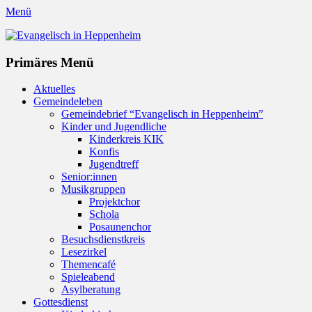
Menü
Evangelisch in Heppenheim
Evangelische Kirchengemeinde in Heppenheim/Bergstraße
Instagram
Primäres Menü
Zum
Aktuelles
Inhalt
Gemeindeleben
springen
Gemeindebrief “Evangelisch in Heppenheim”
Kinder und Jugendliche
Kinderkreis KIK
Konfis
Jugendtreff
Senior:innen
Musikgruppen
Projektchor
Schola
Posaunenchor
Besuchsdienstkreis
Lesezirkel
Themencafé
Spieleabend
Asylberatung
Gottesdienst