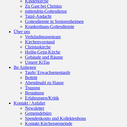
Kinderkirche
Zu Gast bei Christus
mittendrin-Gottesdienst
Taizé-Andacht
Gottesdienste in Seniorenheimen
Krankenhaus-Gottesdienste
Über uns
Verkündigungsteam
Kirchenvorstand
Christuskirche
Heilig-Geist-Kirche
Gebäude und Räume
Unsere KiTas
Ihr Anliegen
Taufe/ Erwachsenentaufe
Beitritt
Abendmahl zu Hause
Trauung
Bestattung
Erfahrungen/Kritik
Kontakt / Anfahrt
Newsletter
Gemeindebüro
Spendenkonto und Kollektenbons
Kontakt Kirchengemeinde