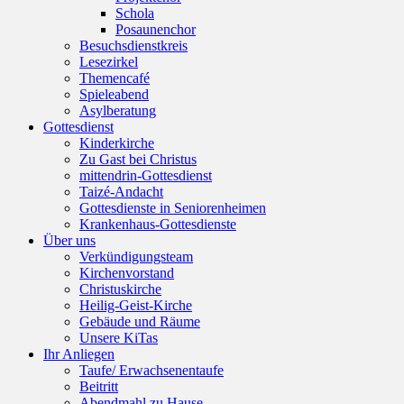
Schola
Posaunenchor
Besuchsdienstkreis
Lesezirkel
Themencafé
Spieleabend
Asylberatung
Gottesdienst
Kinderkirche
Zu Gast bei Christus
mittendrin-Gottesdienst
Taizé-Andacht
Gottesdienste in Seniorenheimen
Krankenhaus-Gottesdienste
Über uns
Verkündigungsteam
Kirchenvorstand
Christuskirche
Heilig-Geist-Kirche
Gebäude und Räume
Unsere KiTas
Ihr Anliegen
Taufe/ Erwachsenentaufe
Beitritt
Abendmahl zu Hause