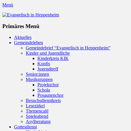
Menü
Evangelisch in Heppenheim
Evangelische Kirchengemeinde in Heppenheim/Bergstraße
Instagram
Primäres Menü
Zum
Aktuelles
Inhalt
Gemeindeleben
springen
Gemeindebrief “Evangelisch in Heppenheim”
Kinder und Jugendliche
Kinderkreis KIK
Konfis
Jugendtreff
Senior:innen
Musikgruppen
Projektchor
Schola
Posaunenchor
Besuchsdienstkreis
Lesezirkel
Themencafé
Spieleabend
Asylberatung
Gottesdienst