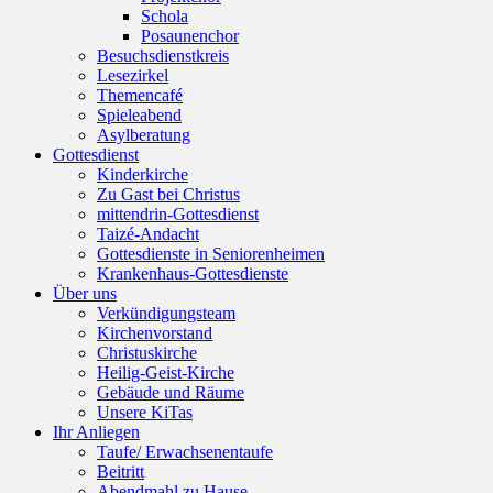
Schola
Posaunenchor
Besuchsdienstkreis
Lesezirkel
Themencafé
Spieleabend
Asylberatung
Gottesdienst
Kinderkirche
Zu Gast bei Christus
mittendrin-Gottesdienst
Taizé-Andacht
Gottesdienste in Seniorenheimen
Krankenhaus-Gottesdienste
Über uns
Verkündigungsteam
Kirchenvorstand
Christuskirche
Heilig-Geist-Kirche
Gebäude und Räume
Unsere KiTas
Ihr Anliegen
Taufe/ Erwachsenentaufe
Beitritt
Abendmahl zu Hause