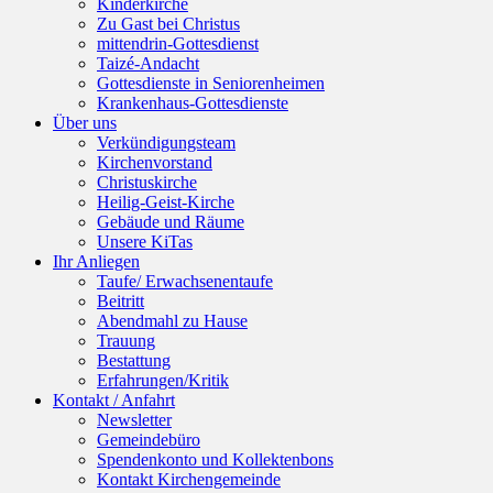
Kinderkirche
Zu Gast bei Christus
mittendrin-Gottesdienst
Taizé-Andacht
Gottesdienste in Seniorenheimen
Krankenhaus-Gottesdienste
Über uns
Verkündigungsteam
Kirchenvorstand
Christuskirche
Heilig-Geist-Kirche
Gebäude und Räume
Unsere KiTas
Ihr Anliegen
Taufe/ Erwachsenentaufe
Beitritt
Abendmahl zu Hause
Trauung
Bestattung
Erfahrungen/Kritik
Kontakt / Anfahrt
Newsletter
Gemeindebüro
Spendenkonto und Kollektenbons
Kontakt Kirchengemeinde