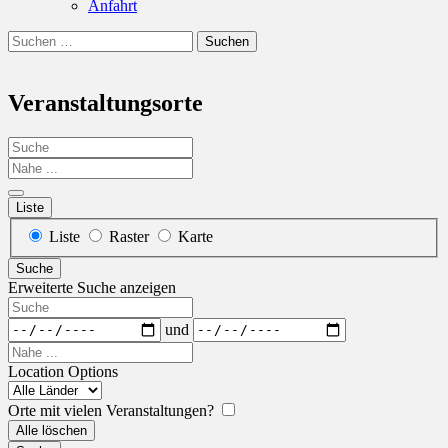
Anfahrt
Suchen
Suchen
nach:
Veranstaltungsorte
Suche
Nahe
...
Liste
Anzeigetyp
Liste
Raster
Karte
für
Suche
Suchergebnisse
Erweiterte Suche anzeigen
Suche
Daten
und
Nahe
...
Location Options
Land
Orte mit vielen Veranstaltungen?
Alle löschen