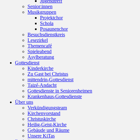
Jugendtreff
Senior:innen
Musikgruppen
Projektchor
Schola
Posaunenchor
Besuchsdienstkreis
Lesezirkel
Themencafé
Spieleabend
Asylberatung
Gottesdienst
Kinderkirche
Zu Gast bei Christus
mittendrin-Gottesdienst
Taizé-Andacht
Gottesdienste in Seniorenheimen
Krankenhaus-Gottesdienste
Über uns
Verkündigungsteam
Kirchenvorstand
Christuskirche
Heilig-Geist-Kirche
Gebäude und Räume
Unsere KiTas