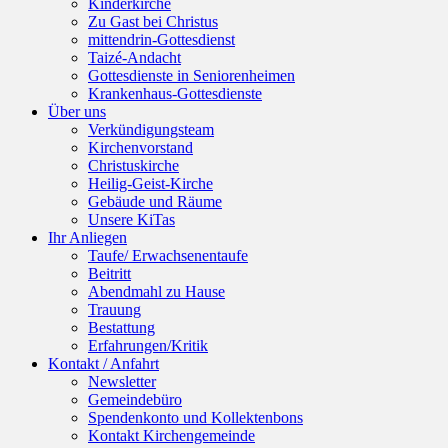
Kinderkirche
Zu Gast bei Christus
mittendrin-Gottesdienst
Taizé-Andacht
Gottesdienste in Seniorenheimen
Krankenhaus-Gottesdienste
Über uns
Verkündigungsteam
Kirchenvorstand
Christuskirche
Heilig-Geist-Kirche
Gebäude und Räume
Unsere KiTas
Ihr Anliegen
Taufe/ Erwachsenentaufe
Beitritt
Abendmahl zu Hause
Trauung
Bestattung
Erfahrungen/Kritik
Kontakt / Anfahrt
Newsletter
Gemeindebüro
Spendenkonto und Kollektenbons
Kontakt Kirchengemeinde