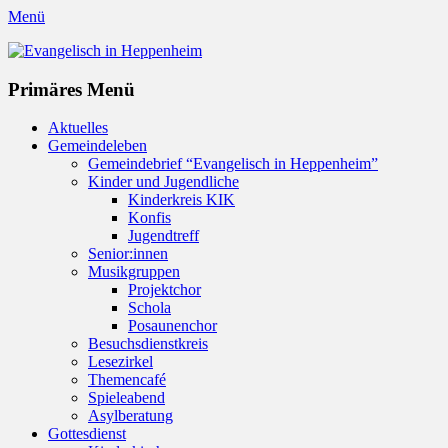
Menü
Evangelisch in Heppenheim
Evangelische Kirchengemeinde in Heppenheim/Bergstraße
Instagram
Primäres Menü
Zum
Aktuelles
Inhalt
Gemeindeleben
springen
Gemeindebrief “Evangelisch in Heppenheim”
Kinder und Jugendliche
Kinderkreis KIK
Konfis
Jugendtreff
Senior:innen
Musikgruppen
Projektchor
Schola
Posaunenchor
Besuchsdienstkreis
Lesezirkel
Themencafé
Spieleabend
Asylberatung
Gottesdienst