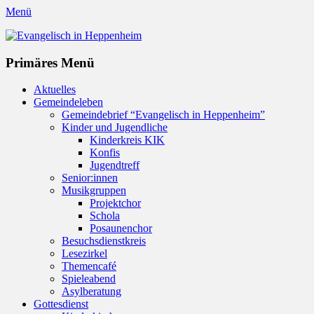
Menü
Evangelisch in Heppenheim
Evangelische Kirchengemeinde in Heppenheim/Bergstraße
Instagram
Primäres Menü
Zum
Aktuelles
Inhalt
Gemeindeleben
springen
Gemeindebrief “Evangelisch in Heppenheim”
Kinder und Jugendliche
Kinderkreis KIK
Konfis
Jugendtreff
Senior:innen
Musikgruppen
Projektchor
Schola
Posaunenchor
Besuchsdienstkreis
Lesezirkel
Themencafé
Spieleabend
Asylberatung
Gottesdienst