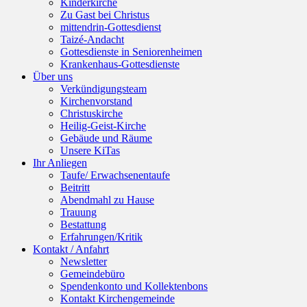
Kinderkirche
Zu Gast bei Christus
mittendrin-Gottesdienst
Taizé-Andacht
Gottesdienste in Seniorenheimen
Krankenhaus-Gottesdienste
Über uns
Verkündigungsteam
Kirchenvorstand
Christuskirche
Heilig-Geist-Kirche
Gebäude und Räume
Unsere KiTas
Ihr Anliegen
Taufe/ Erwachsenentaufe
Beitritt
Abendmahl zu Hause
Trauung
Bestattung
Erfahrungen/Kritik
Kontakt / Anfahrt
Newsletter
Gemeindebüro
Spendenkonto und Kollektenbons
Kontakt Kirchengemeinde