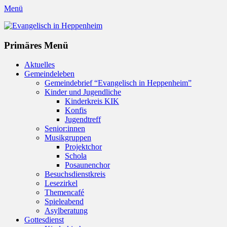
Menü
Evangelisch in Heppenheim
Evangelische Kirchengemeinde in Heppenheim/Bergstraße
Instagram
Primäres Menü
Zum
Aktuelles
Inhalt
Gemeindeleben
springen
Gemeindebrief “Evangelisch in Heppenheim”
Kinder und Jugendliche
Kinderkreis KIK
Konfis
Jugendtreff
Senior:innen
Musikgruppen
Projektchor
Schola
Posaunenchor
Besuchsdienstkreis
Lesezirkel
Themencafé
Spieleabend
Asylberatung
Gottesdienst