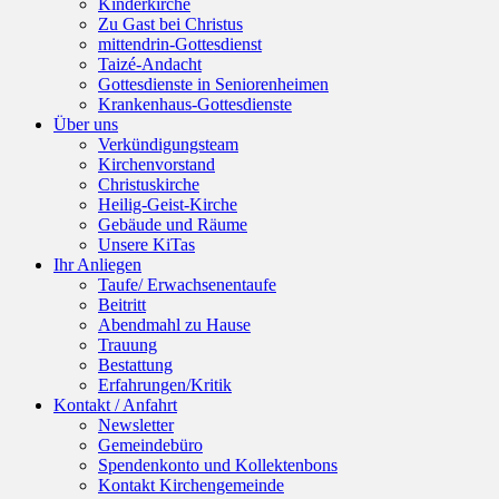
Kinderkirche
Zu Gast bei Christus
mittendrin-Gottesdienst
Taizé-Andacht
Gottesdienste in Seniorenheimen
Krankenhaus-Gottesdienste
Über uns
Verkündigungsteam
Kirchenvorstand
Christuskirche
Heilig-Geist-Kirche
Gebäude und Räume
Unsere KiTas
Ihr Anliegen
Taufe/ Erwachsenentaufe
Beitritt
Abendmahl zu Hause
Trauung
Bestattung
Erfahrungen/Kritik
Kontakt / Anfahrt
Newsletter
Gemeindebüro
Spendenkonto und Kollektenbons
Kontakt Kirchengemeinde