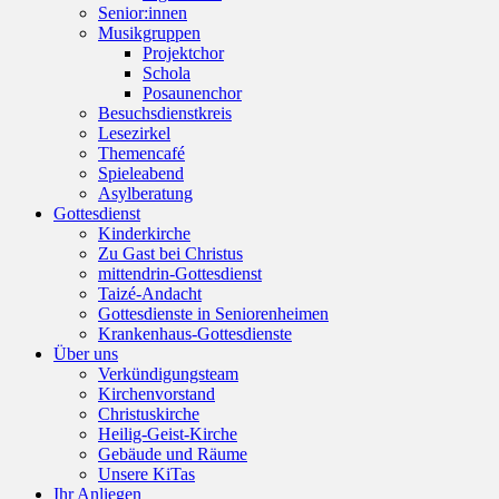
Senior:innen
Musikgruppen
Projektchor
Schola
Posaunenchor
Besuchsdienstkreis
Lesezirkel
Themencafé
Spieleabend
Asylberatung
Gottesdienst
Kinderkirche
Zu Gast bei Christus
mittendrin-Gottesdienst
Taizé-Andacht
Gottesdienste in Seniorenheimen
Krankenhaus-Gottesdienste
Über uns
Verkündigungsteam
Kirchenvorstand
Christuskirche
Heilig-Geist-Kirche
Gebäude und Räume
Unsere KiTas
Ihr Anliegen