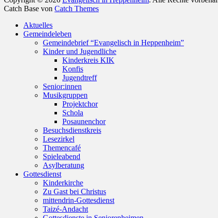
Catch Base von
Catch Themes
Nach
Aktuelles
oben
Gemeindeleben
scrollen
Gemeindebrief “Evangelisch in Heppenheim”
Kinder und Jugendliche
Kinderkreis KIK
Konfis
Jugendtreff
Senior:innen
Musikgruppen
Projektchor
Schola
Posaunenchor
Besuchsdienstkreis
Lesezirkel
Themencafé
Spieleabend
Asylberatung
Gottesdienst
Kinderkirche
Zu Gast bei Christus
mittendrin-Gottesdienst
Taizé-Andacht
Gottesdienste in Seniorenheimen