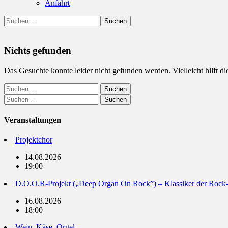
Anfahrt
Suchen
Suchen
nach:
Nichts gefunden
Das Gesuchte konnte leider nicht gefunden werden. Vielleicht hilft d
Suchen
nach:
Suchen
nach:
Veranstaltungen
Projektchor
14.08.2026
19:00
D.O.O.R-Projekt („Deep Organ On Rock”) – Klassiker der Rock
16.08.2026
18:00
Wein, Käse, Orgel