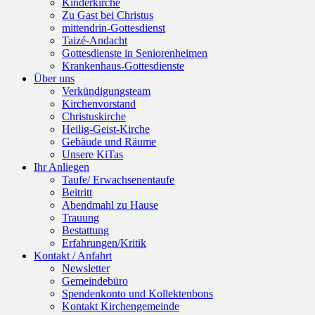
Kinderkirche
Zu Gast bei Christus
mittendrin-Gottesdienst
Taizé-Andacht
Gottesdienste in Seniorenheimen
Krankenhaus-Gottesdienste
Über uns
Verkündigungsteam
Kirchenvorstand
Christuskirche
Heilig-Geist-Kirche
Gebäude und Räume
Unsere KiTas
Ihr Anliegen
Taufe/ Erwachsenentaufe
Beitritt
Abendmahl zu Hause
Trauung
Bestattung
Erfahrungen/Kritik
Kontakt / Anfahrt
Newsletter
Gemeindebüro
Spendenkonto und Kollektenbons
Kontakt Kirchengemeinde