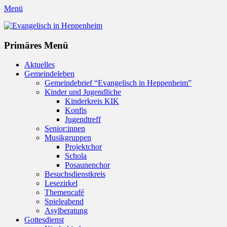
Menü
Evangelisch in Heppenheim
Evangelische Kirchengemeinde in Heppenheim/Bergstraße
Instagram
Primäres Menü
Zum
Aktuelles
Inhalt
Gemeindeleben
springen
Gemeindebrief “Evangelisch in Heppenheim”
Kinder und Jugendliche
Kinderkreis KIK
Konfis
Jugendtreff
Senior:innen
Musikgruppen
Projektchor
Schola
Posaunenchor
Besuchsdienstkreis
Lesezirkel
Themencafé
Spieleabend
Asylberatung
Gottesdienst