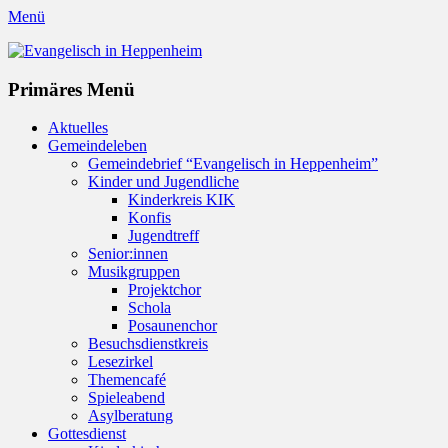
Menü
Evangelisch in Heppenheim
Evangelische Kirchengemeinde in Heppenheim/Bergstraße
Instagram
Primäres Menü
Zum
Aktuelles
Inhalt
Gemeindeleben
springen
Gemeindebrief “Evangelisch in Heppenheim”
Kinder und Jugendliche
Kinderkreis KIK
Konfis
Jugendtreff
Senior:innen
Musikgruppen
Projektchor
Schola
Posaunenchor
Besuchsdienstkreis
Lesezirkel
Themencafé
Spieleabend
Asylberatung
Gottesdienst