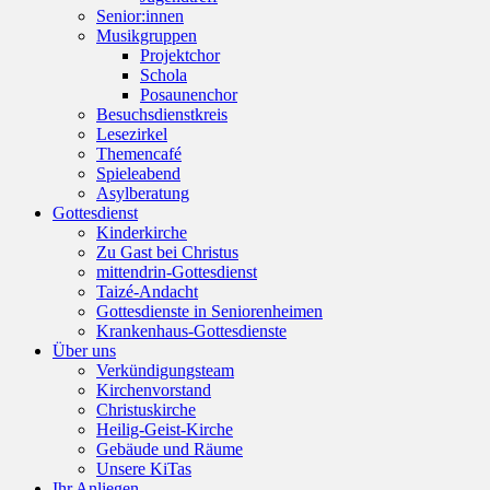
Senior:innen
Musikgruppen
Projektchor
Schola
Posaunenchor
Besuchsdienstkreis
Lesezirkel
Themencafé
Spieleabend
Asylberatung
Gottesdienst
Kinderkirche
Zu Gast bei Christus
mittendrin-Gottesdienst
Taizé-Andacht
Gottesdienste in Seniorenheimen
Krankenhaus-Gottesdienste
Über uns
Verkündigungsteam
Kirchenvorstand
Christuskirche
Heilig-Geist-Kirche
Gebäude und Räume
Unsere KiTas
Ihr Anliegen