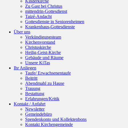
Kinderkirche
Zu Gast bei Christus
mittendrin-Gottesdienst
Taizé-Andacht
Gottesdienste in Seniorenheimen
Krankenhaus-Gottesdienste
Über uns
Verkündigungsteam
Kirchenvorstand
Christuskirche
Heilig-Geist-Kirche
Gebäude und Räume
Unsere KiTas
Ihr Anliegen
Taufe/ Erwachsenentaufe
Beitritt
Abendmahl zu Hause
Trauung
Bestattung
Erfahrungen/Kritik
Kontakt / Anfahrt
Newsletter
Gemeindebüro
Spendenkonto und Kollektenbons
Kontakt Kirchengemeinde