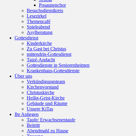
Posaunenchor
Besuchsdienstkreis
Lesezirkel
Themencafé
Spieleabend
Asylberatung
Gottesdienst
Kinderkirche
Zu Gast bei Christus
mittendrin-Gottesdienst
Taizé-Andacht
Gottesdienste in Seniorenheimen
Krankenhaus-Gottesdienste
Über uns
Verkündigungsteam
Kirchenvorstand
Christuskirche
Heilig-Geist-Kirche
Gebäude und Räume
Unsere KiTas
Ihr Anliegen
Taufe/ Erwachsenentaufe
Beitritt
Abendmahl zu Hause