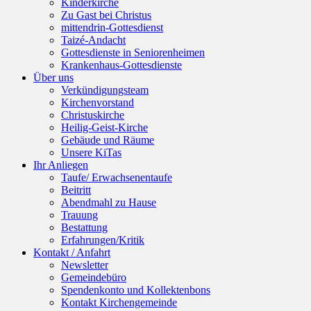
Kinderkirche
Zu Gast bei Christus
mittendrin-Gottesdienst
Taizé-Andacht
Gottesdienste in Seniorenheimen
Krankenhaus-Gottesdienste
Über uns
Verkündigungsteam
Kirchenvorstand
Christuskirche
Heilig-Geist-Kirche
Gebäude und Räume
Unsere KiTas
Ihr Anliegen
Taufe/ Erwachsenentaufe
Beitritt
Abendmahl zu Hause
Trauung
Bestattung
Erfahrungen/Kritik
Kontakt / Anfahrt
Newsletter
Gemeindebüro
Spendenkonto und Kollektenbons
Kontakt Kirchengemeinde