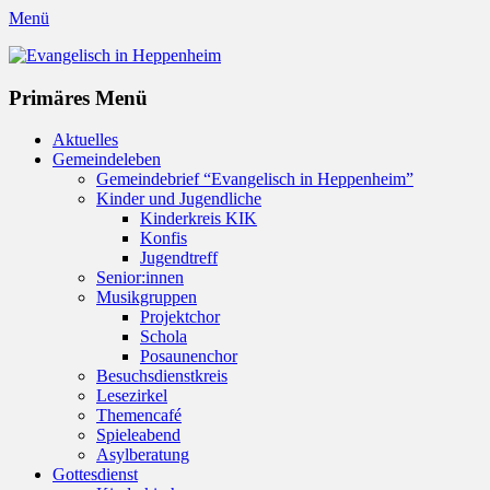
Menü
Evangelisch in Heppenheim
Evangelische Kirchengemeinde in Heppenheim/Bergstraße
Instagram
Primäres Menü
Zum
Aktuelles
Inhalt
Gemeindeleben
springen
Gemeindebrief “Evangelisch in Heppenheim”
Kinder und Jugendliche
Kinderkreis KIK
Konfis
Jugendtreff
Senior:innen
Musikgruppen
Projektchor
Schola
Posaunenchor
Besuchsdienstkreis
Lesezirkel
Themencafé
Spieleabend
Asylberatung
Gottesdienst