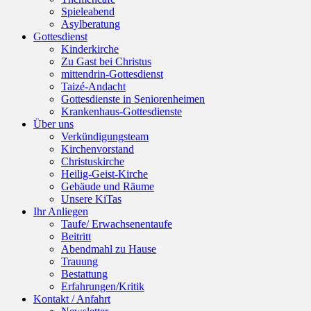
Spieleabend
Asylberatung
Gottesdienst
Kinderkirche
Zu Gast bei Christus
mittendrin-Gottesdienst
Taizé-Andacht
Gottesdienste in Seniorenheimen
Krankenhaus-Gottesdienste
Über uns
Verkündigungsteam
Kirchenvorstand
Christuskirche
Heilig-Geist-Kirche
Gebäude und Räume
Unsere KiTas
Ihr Anliegen
Taufe/ Erwachsenentaufe
Beitritt
Abendmahl zu Hause
Trauung
Bestattung
Erfahrungen/Kritik
Kontakt / Anfahrt