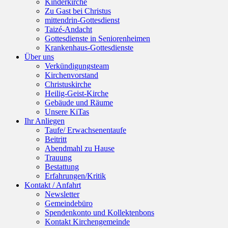
Kinderkirche
Zu Gast bei Christus
mittendrin-Gottesdienst
Taizé-Andacht
Gottesdienste in Seniorenheimen
Krankenhaus-Gottesdienste
Über uns
Verkündigungsteam
Kirchenvorstand
Christuskirche
Heilig-Geist-Kirche
Gebäude und Räume
Unsere KiTas
Ihr Anliegen
Taufe/ Erwachsenentaufe
Beitritt
Abendmahl zu Hause
Trauung
Bestattung
Erfahrungen/Kritik
Kontakt / Anfahrt
Newsletter
Gemeindebüro
Spendenkonto und Kollektenbons
Kontakt Kirchengemeinde