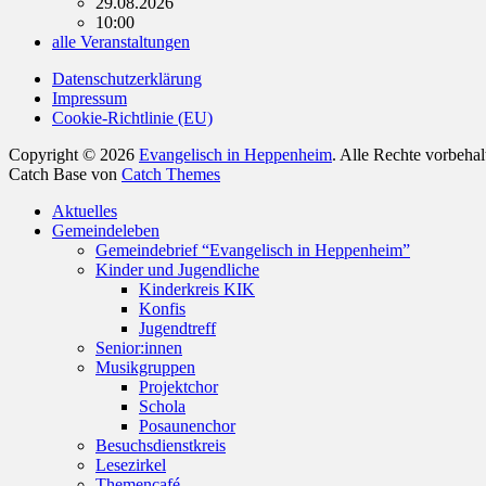
29.08.2026
10:00
alle Veranstaltungen
Datenschutzerklärung
Impressum
Cookie-Richtlinie (EU)
Copyright © 2026
Evangelisch in Heppenheim
. Alle Rechte vorbeha
Catch Base von
Catch Themes
Nach
Aktuelles
oben
Gemeindeleben
scrollen
Gemeindebrief “Evangelisch in Heppenheim”
Kinder und Jugendliche
Kinderkreis KIK
Konfis
Jugendtreff
Senior:innen
Musikgruppen
Projektchor
Schola
Posaunenchor
Besuchsdienstkreis
Lesezirkel
Themencafé