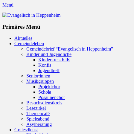
Menü
Evangelisch in Heppenheim
Evangelische Kirchengemeinde in Heppenheim/Bergstraße
Instagram
Primäres Menü
Zum
Aktuelles
Inhalt
Gemeindeleben
springen
Gemeindebrief “Evangelisch in Heppenheim”
Kinder und Jugendliche
Kinderkreis KIK
Konfis
Jugendtreff
Senior:innen
Musikgruppen
Projektchor
Schola
Posaunenchor
Besuchsdienstkreis
Lesezirkel
Themencafé
Spieleabend
Asylberatung
Gottesdienst