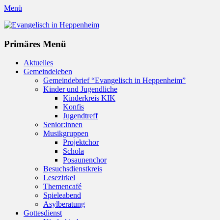
Menü
Evangelisch in Heppenheim
Evangelische Kirchengemeinde in Heppenheim/Bergstraße
Instagram
Primäres Menü
Zum
Aktuelles
Inhalt
Gemeindeleben
springen
Gemeindebrief “Evangelisch in Heppenheim”
Kinder und Jugendliche
Kinderkreis KIK
Konfis
Jugendtreff
Senior:innen
Musikgruppen
Projektchor
Schola
Posaunenchor
Besuchsdienstkreis
Lesezirkel
Themencafé
Spieleabend
Asylberatung
Gottesdienst