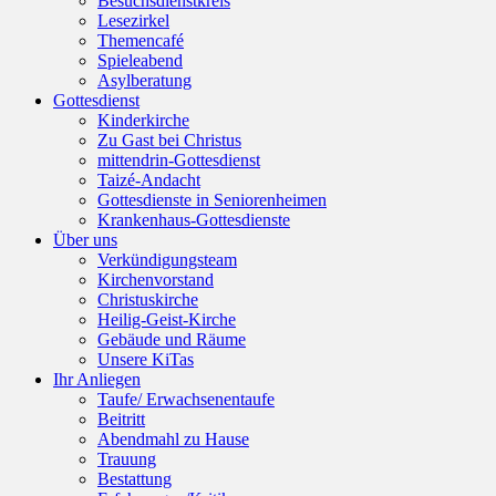
Besuchsdienstkreis
Lesezirkel
Themencafé
Spieleabend
Asylberatung
Gottesdienst
Kinderkirche
Zu Gast bei Christus
mittendrin-Gottesdienst
Taizé-Andacht
Gottesdienste in Seniorenheimen
Krankenhaus-Gottesdienste
Über uns
Verkündigungsteam
Kirchenvorstand
Christuskirche
Heilig-Geist-Kirche
Gebäude und Räume
Unsere KiTas
Ihr Anliegen
Taufe/ Erwachsenentaufe
Beitritt
Abendmahl zu Hause
Trauung
Bestattung