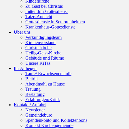
Kinderkirche
Zu Gast bei Christus
mittendrin-Gottesdienst
Taizé-Andacht
Gottesdienste in Seniorenheimen
Krankenhaus-Gottesdienste
Über uns
Verkündigungsteam
Kirchenvorstand
Christuskirche
Heilig-Geist-Kirche
Gebäude und Räume
Unsere KiTas
Ihr Anliegen
Taufe/ Erwachsenentaufe
Beitritt
Abendmahl zu Hause
Trauung
Bestattung
Erfahrungen/Kritik
Kontakt / Anfahrt
Newsletter
Gemeindebüro
Spendenkonto und Kollektenbons
Kontakt Kirchengemeinde