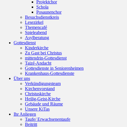
Projektchor
Schola
Posaunenchor
Besuchsdienstkreis
Lesezirkel
Themencafé
Spieleabend
Asylberatung
Gottesdienst
Kinderkirche
Zu Gast bei Christus
mittendrin-Gottesdienst
Taizé-Andacht
Gottesdienste in Seniorenheimen
Krankenhaus-Gottesdienste
Über uns
Verkündigungsteam
Kirchenvorstand
Christuskirche
Heilig-Geist-Kirche
Gebäude und Räume
Unsere KiTas
Ihr Anliegen
Taufe/ Erwachsenentaufe
Beitritt