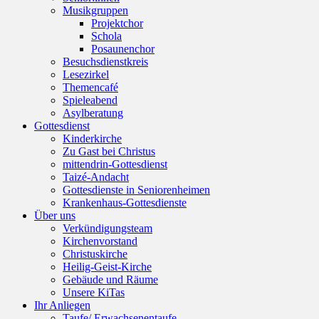
Musikgruppen
Projektchor
Schola
Posaunenchor
Besuchsdienstkreis
Lesezirkel
Themencafé
Spieleabend
Asylberatung
Gottesdienst
Kinderkirche
Zu Gast bei Christus
mittendrin-Gottesdienst
Taizé-Andacht
Gottesdienste in Seniorenheimen
Krankenhaus-Gottesdienste
Über uns
Verkündigungsteam
Kirchenvorstand
Christuskirche
Heilig-Geist-Kirche
Gebäude und Räume
Unsere KiTas
Ihr Anliegen
Taufe/ Erwachsenentaufe