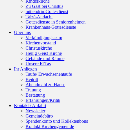
Kinderkirche
Zu Gast bei Christus
mittendrin-Gottesdienst
Taizé-Andacht
Gottesdienste in Seniorenheimen
Krankenhaus-Gottesdienste
Über uns
Verkündigungsteam
Kirchenvorstand
Christuskirche
Heilig-Geist-Kirche
Gebäude und Räume
Unsere KiTas
Ihr Anliegen
Taufe/ Erwachsenentaufe
Beitritt
Abendmahl zu Hause
Trauung
Bestattung
Erfahrungen/Kritik
Kontakt / Anfahrt
Newsletter
Gemeindebüro
Spendenkonto und Kollektenbons
Kontakt Kirchengemeinde