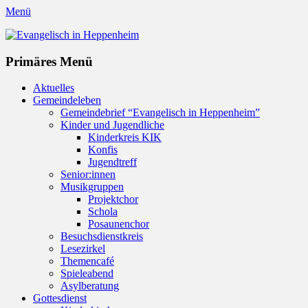
Menü
Evangelisch in Heppenheim
Evangelische Kirchengemeinde in Heppenheim/Bergstraße
Instagram
Primäres Menü
Zum
Aktuelles
Inhalt
Gemeindeleben
springen
Gemeindebrief “Evangelisch in Heppenheim”
Kinder und Jugendliche
Kinderkreis KIK
Konfis
Jugendtreff
Senior:innen
Musikgruppen
Projektchor
Schola
Posaunenchor
Besuchsdienstkreis
Lesezirkel
Themencafé
Spieleabend
Asylberatung
Gottesdienst