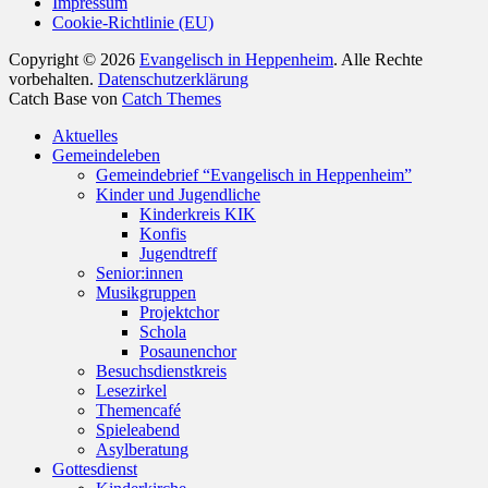
Impressum
Cookie-Richtlinie (EU)
Copyright © 2026
Evangelisch in Heppenheim
. Alle Rechte
vorbehalten.
Datenschutzerklärung
Catch Base von
Catch Themes
Nach
Aktuelles
oben
Gemeindeleben
scrollen
Gemeindebrief “Evangelisch in Heppenheim”
Kinder und Jugendliche
Kinderkreis KIK
Konfis
Jugendtreff
Senior:innen
Musikgruppen
Projektchor
Schola
Posaunenchor
Besuchsdienstkreis
Lesezirkel
Themencafé
Spieleabend
Asylberatung
Gottesdienst