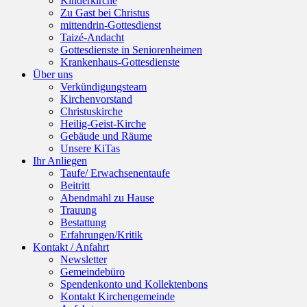
Kinderkirche
Zu Gast bei Christus
mittendrin-Gottesdienst
Taizé-Andacht
Gottesdienste in Seniorenheimen
Krankenhaus-Gottesdienste
Über uns
Verkündigungsteam
Kirchenvorstand
Christuskirche
Heilig-Geist-Kirche
Gebäude und Räume
Unsere KiTas
Ihr Anliegen
Taufe/ Erwachsenentaufe
Beitritt
Abendmahl zu Hause
Trauung
Bestattung
Erfahrungen/Kritik
Kontakt / Anfahrt
Newsletter
Gemeindebüro
Spendenkonto und Kollektenbons
Kontakt Kirchengemeinde