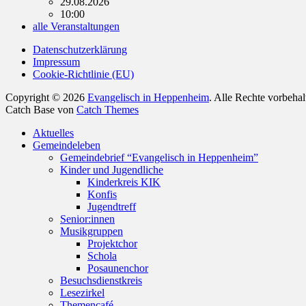
29.08.2026
10:00
alle Veranstaltungen
Datenschutzerklärung
Impressum
Cookie-Richtlinie (EU)
Copyright © 2026
Evangelisch in Heppenheim
. Alle Rechte vorbeha
Catch Base von
Catch Themes
Nach
Aktuelles
oben
Gemeindeleben
scrollen
Gemeindebrief “Evangelisch in Heppenheim”
Kinder und Jugendliche
Kinderkreis KIK
Konfis
Jugendtreff
Senior:innen
Musikgruppen
Projektchor
Schola
Posaunenchor
Besuchsdienstkreis
Lesezirkel
Themencafé