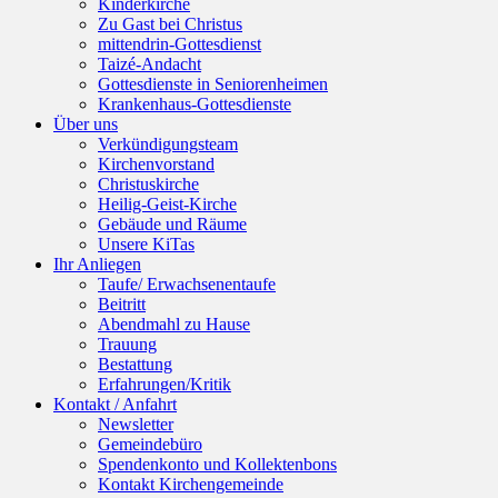
Kinderkirche
Zu Gast bei Christus
mittendrin-Gottesdienst
Taizé-Andacht
Gottesdienste in Seniorenheimen
Krankenhaus-Gottesdienste
Über uns
Verkündigungsteam
Kirchenvorstand
Christuskirche
Heilig-Geist-Kirche
Gebäude und Räume
Unsere KiTas
Ihr Anliegen
Taufe/ Erwachsenentaufe
Beitritt
Abendmahl zu Hause
Trauung
Bestattung
Erfahrungen/Kritik
Kontakt / Anfahrt
Newsletter
Gemeindebüro
Spendenkonto und Kollektenbons
Kontakt Kirchengemeinde