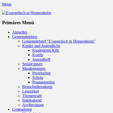
Menü
Evangelisch in Heppenheim
Evangelische Kirchengemeinde in Heppenheim/Bergstraße
Instagram
Primäres Menü
Zum
Aktuelles
Inhalt
Gemeindeleben
springen
Gemeindebrief “Evangelisch in Heppenheim”
Kinder und Jugendliche
Kinderkreis KIK
Konfis
Jugendtreff
Senior:innen
Musikgruppen
Projektchor
Schola
Posaunenchor
Besuchsdienstkreis
Lesezirkel
Themencafé
Spieleabend
Asylberatung
Gottesdienst