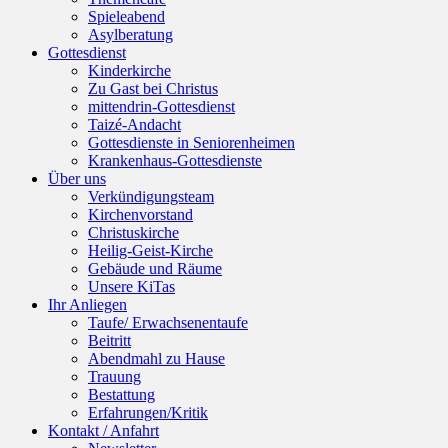
Spieleabend
Asylberatung
Gottesdienst
Kinderkirche
Zu Gast bei Christus
mittendrin-Gottesdienst
Taizé-Andacht
Gottesdienste in Seniorenheimen
Krankenhaus-Gottesdienste
Über uns
Verkündigungsteam
Kirchenvorstand
Christuskirche
Heilig-Geist-Kirche
Gebäude und Räume
Unsere KiTas
Ihr Anliegen
Taufe/ Erwachsenentaufe
Beitritt
Abendmahl zu Hause
Trauung
Bestattung
Erfahrungen/Kritik
Kontakt / Anfahrt