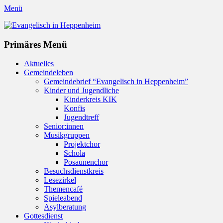
Menü
Evangelisch in Heppenheim
Evangelische Kirchengemeinde in Heppenheim/Bergstraße
Instagram
Primäres Menü
Zum
Aktuelles
Inhalt
Gemeindeleben
springen
Gemeindebrief “Evangelisch in Heppenheim”
Kinder und Jugendliche
Kinderkreis KIK
Konfis
Jugendtreff
Senior:innen
Musikgruppen
Projektchor
Schola
Posaunenchor
Besuchsdienstkreis
Lesezirkel
Themencafé
Spieleabend
Asylberatung
Gottesdienst