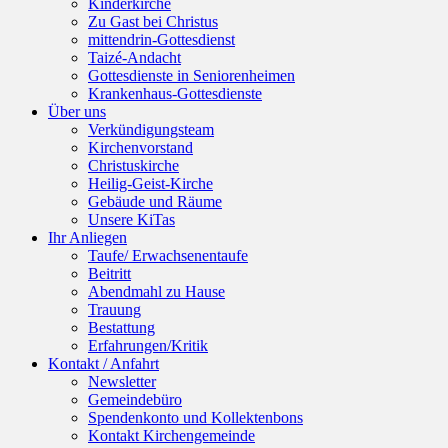
Kinderkirche
Zu Gast bei Christus
mittendrin-Gottesdienst
Taizé-Andacht
Gottesdienste in Seniorenheimen
Krankenhaus-Gottesdienste
Über uns
Verkündigungsteam
Kirchenvorstand
Christuskirche
Heilig-Geist-Kirche
Gebäude und Räume
Unsere KiTas
Ihr Anliegen
Taufe/ Erwachsenentaufe
Beitritt
Abendmahl zu Hause
Trauung
Bestattung
Erfahrungen/Kritik
Kontakt / Anfahrt
Newsletter
Gemeindebüro
Spendenkonto und Kollektenbons
Kontakt Kirchengemeinde