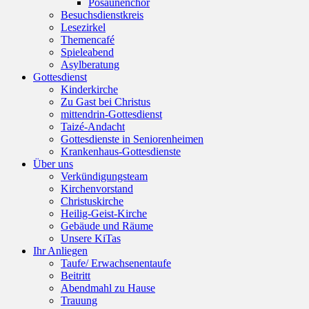
Posaunenchor
Besuchsdienstkreis
Lesezirkel
Themencafé
Spieleabend
Asylberatung
Gottesdienst
Kinderkirche
Zu Gast bei Christus
mittendrin-Gottesdienst
Taizé-Andacht
Gottesdienste in Seniorenheimen
Krankenhaus-Gottesdienste
Über uns
Verkündigungsteam
Kirchenvorstand
Christuskirche
Heilig-Geist-Kirche
Gebäude und Räume
Unsere KiTas
Ihr Anliegen
Taufe/ Erwachsenentaufe
Beitritt
Abendmahl zu Hause
Trauung