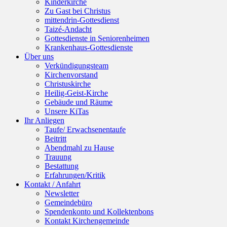
Kinderkirche
Zu Gast bei Christus
mittendrin-Gottesdienst
Taizé-Andacht
Gottesdienste in Seniorenheimen
Krankenhaus-Gottesdienste
Über uns
Verkündigungsteam
Kirchenvorstand
Christuskirche
Heilig-Geist-Kirche
Gebäude und Räume
Unsere KiTas
Ihr Anliegen
Taufe/ Erwachsenentaufe
Beitritt
Abendmahl zu Hause
Trauung
Bestattung
Erfahrungen/Kritik
Kontakt / Anfahrt
Newsletter
Gemeindebüro
Spendenkonto und Kollektenbons
Kontakt Kirchengemeinde