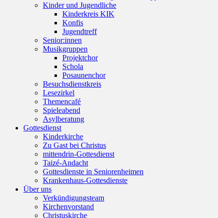
Kinder und Jugendliche
Kinderkreis KIK
Konfis
Jugendtreff
Senior:innen
Musikgruppen
Projektchor
Schola
Posaunenchor
Besuchsdienstkreis
Lesezirkel
Themencafé
Spieleabend
Asylberatung
Gottesdienst
Kinderkirche
Zu Gast bei Christus
mittendrin-Gottesdienst
Taizé-Andacht
Gottesdienste in Seniorenheimen
Krankenhaus-Gottesdienste
Über uns
Verkündigungsteam
Kirchenvorstand
Christuskirche