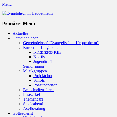
Menü
Evangelisch in Heppenheim
Evangelische Kirchengemeinde in Heppenheim/Bergstraße
Instagram
Primäres Menü
Zum
Aktuelles
Inhalt
Gemeindeleben
springen
Gemeindebrief “Evangelisch in Heppenheim”
Kinder und Jugendliche
Kinderkreis KIK
Konfis
Jugendtreff
Senior:innen
Musikgruppen
Projektchor
Schola
Posaunenchor
Besuchsdienstkreis
Lesezirkel
Themencafé
Spieleabend
Asylberatung
Gottesdienst