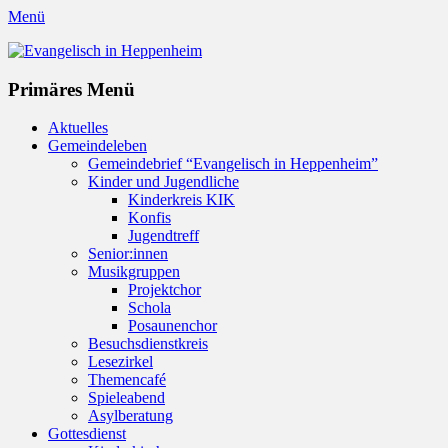
Menü
Evangelisch in Heppenheim
Evangelische Kirchengemeinde in Heppenheim/Bergstraße
Instagram
Primäres Menü
Zum
Aktuelles
Inhalt
Gemeindeleben
springen
Gemeindebrief “Evangelisch in Heppenheim”
Kinder und Jugendliche
Kinderkreis KIK
Konfis
Jugendtreff
Senior:innen
Musikgruppen
Projektchor
Schola
Posaunenchor
Besuchsdienstkreis
Lesezirkel
Themencafé
Spieleabend
Asylberatung
Gottesdienst