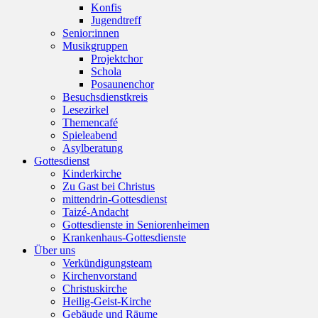
Konfis
Jugendtreff
Senior:innen
Musikgruppen
Projektchor
Schola
Posaunenchor
Besuchsdienstkreis
Lesezirkel
Themencafé
Spieleabend
Asylberatung
Gottesdienst
Kinderkirche
Zu Gast bei Christus
mittendrin-Gottesdienst
Taizé-Andacht
Gottesdienste in Seniorenheimen
Krankenhaus-Gottesdienste
Über uns
Verkündigungsteam
Kirchenvorstand
Christuskirche
Heilig-Geist-Kirche
Gebäude und Räume