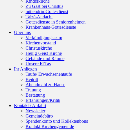
Kinderkirche
Zu Gast bei Christus
mittendrin-Gottesdienst
Taizé-Andacht
Gottesdienste in Seniorenheimen
Krankenhaus-Gottesdienste
Über uns
Verkündigungsteam
Kirchenvorstand
Christuskirche
Heilig-Geist-Kirche
Gebäude und Räume
Unsere KiTas
Ihr Anliegen
Taufe/ Erwachsenentaufe
Beitritt
Abendmahl zu Hause
Trauung
Bestattung
Erfahrungen/Kritik
Kontakt / Anfahrt
Newsletter
Gemeindebüro
Spendenkonto und Kollektenbons
Kontakt Kirchengemeinde