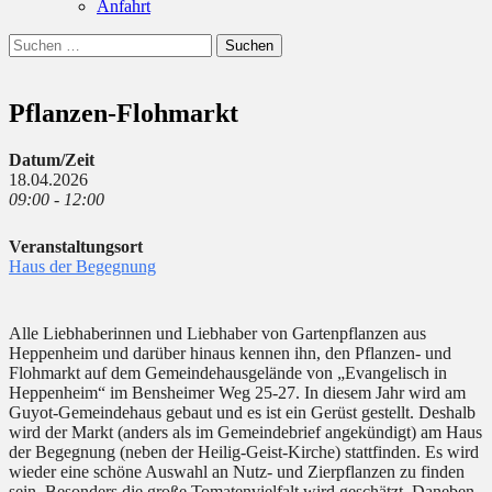
Anfahrt
Suchen
Suchen
nach:
Pflanzen-Flohmarkt
Datum/Zeit
18.04.2026
09:00 - 12:00
Veranstaltungsort
Haus der Begegnung
Alle Liebhaberinnen und Liebhaber von Gartenpflanzen aus
Heppenheim und darüber hinaus kennen ihn, den Pflanzen- und
Flohmarkt auf dem Gemeindehausgelände von „Evangelisch in
Heppenheim“ im Bensheimer Weg 25-27. In diesem Jahr wird am
Guyot-Gemeindehaus gebaut und es ist ein Gerüst gestellt. Deshalb
wird der Markt (anders als im Gemeindebrief angekündigt) am Haus
der Begegnung (neben der Heilig-Geist-Kirche) stattfinden. Es wird
wieder eine schöne Auswahl an Nutz- und Zierpflanzen zu finden
sein. Besonders die große Tomatenvielfalt wird geschätzt. Daneben