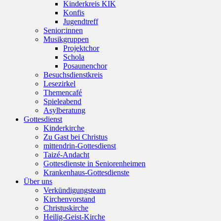
Kinderkreis KIK
Konfis
Jugendtreff
Senior:innen
Musikgruppen
Projektchor
Schola
Posaunenchor
Besuchsdienstkreis
Lesezirkel
Themencafé
Spieleabend
Asylberatung
Gottesdienst
Kinderkirche
Zu Gast bei Christus
mittendrin-Gottesdienst
Taizé-Andacht
Gottesdienste in Seniorenheimen
Krankenhaus-Gottesdienste
Über uns
Verkündigungsteam
Kirchenvorstand
Christuskirche
Heilig-Geist-Kirche