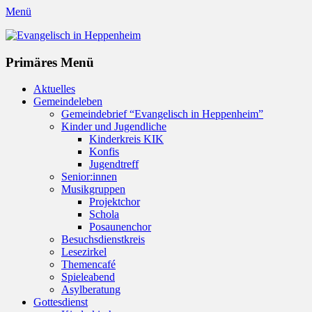
Menü
Evangelisch in Heppenheim
Evangelische Kirchengemeinde in Heppenheim/Bergstraße
Instagram
Primäres Menü
Zum
Aktuelles
Inhalt
Gemeindeleben
springen
Gemeindebrief “Evangelisch in Heppenheim”
Kinder und Jugendliche
Kinderkreis KIK
Konfis
Jugendtreff
Senior:innen
Musikgruppen
Projektchor
Schola
Posaunenchor
Besuchsdienstkreis
Lesezirkel
Themencafé
Spieleabend
Asylberatung
Gottesdienst