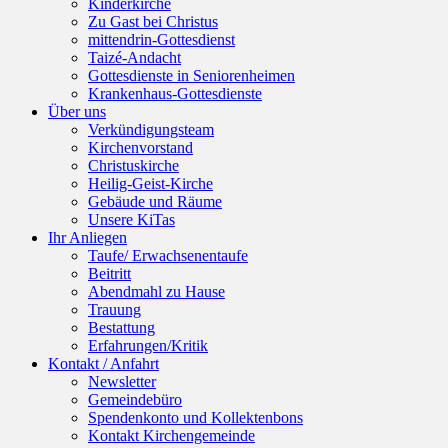
Kinderkirche
Zu Gast bei Christus
mittendrin-Gottesdienst
Taizé-Andacht
Gottesdienste in Seniorenheimen
Krankenhaus-Gottesdienste
Über uns
Verkündigungsteam
Kirchenvorstand
Christuskirche
Heilig-Geist-Kirche
Gebäude und Räume
Unsere KiTas
Ihr Anliegen
Taufe/ Erwachsenentaufe
Beitritt
Abendmahl zu Hause
Trauung
Bestattung
Erfahrungen/Kritik
Kontakt / Anfahrt
Newsletter
Gemeindebüro
Spendenkonto und Kollektenbons
Kontakt Kirchengemeinde