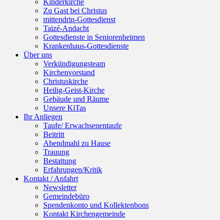
Kinderkirche
Zu Gast bei Christus
mittendrin-Gottesdienst
Taizé-Andacht
Gottesdienste in Seniorenheimen
Krankenhaus-Gottesdienste
Über uns
Verkündigungsteam
Kirchenvorstand
Christuskirche
Heilig-Geist-Kirche
Gebäude und Räume
Unsere KiTas
Ihr Anliegen
Taufe/ Erwachsenentaufe
Beitritt
Abendmahl zu Hause
Trauung
Bestattung
Erfahrungen/Kritik
Kontakt / Anfahrt
Newsletter
Gemeindebüro
Spendenkonto und Kollektenbons
Kontakt Kirchengemeinde