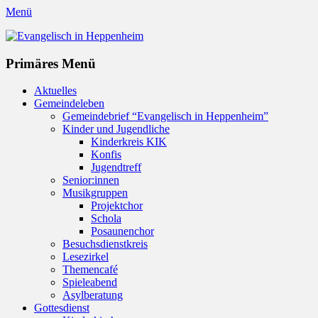
Menü
Evangelisch in Heppenheim
Evangelische Kirchengemeinde in Heppenheim/Bergstraße
Instagram
Primäres Menü
Zum
Aktuelles
Inhalt
Gemeindeleben
springen
Gemeindebrief “Evangelisch in Heppenheim”
Kinder und Jugendliche
Kinderkreis KIK
Konfis
Jugendtreff
Senior:innen
Musikgruppen
Projektchor
Schola
Posaunenchor
Besuchsdienstkreis
Lesezirkel
Themencafé
Spieleabend
Asylberatung
Gottesdienst