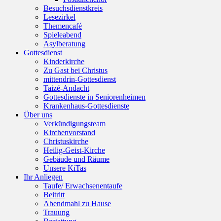
Besuchsdienstkreis
Lesezirkel
Themencafé
Spieleabend
Asylberatung
Gottesdienst
Kinderkirche
Zu Gast bei Christus
mittendrin-Gottesdienst
Taizé-Andacht
Gottesdienste in Seniorenheimen
Krankenhaus-Gottesdienste
Über uns
Verkündigungsteam
Kirchenvorstand
Christuskirche
Heilig-Geist-Kirche
Gebäude und Räume
Unsere KiTas
Ihr Anliegen
Taufe/ Erwachsenentaufe
Beitritt
Abendmahl zu Hause
Trauung