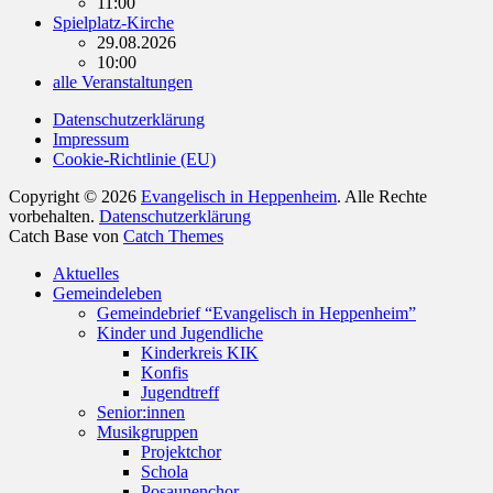
11:00
Spielplatz-Kirche
29.08.2026
10:00
alle Veranstaltungen
Datenschutzerklärung
Impressum
Cookie-Richtlinie (EU)
Copyright © 2026
Evangelisch in Heppenheim
. Alle Rechte
vorbehalten.
Datenschutzerklärung
Catch Base von
Catch Themes
Nach
Aktuelles
oben
Gemeindeleben
scrollen
Gemeindebrief “Evangelisch in Heppenheim”
Kinder und Jugendliche
Kinderkreis KIK
Konfis
Jugendtreff
Senior:innen
Musikgruppen
Projektchor
Schola
Posaunenchor