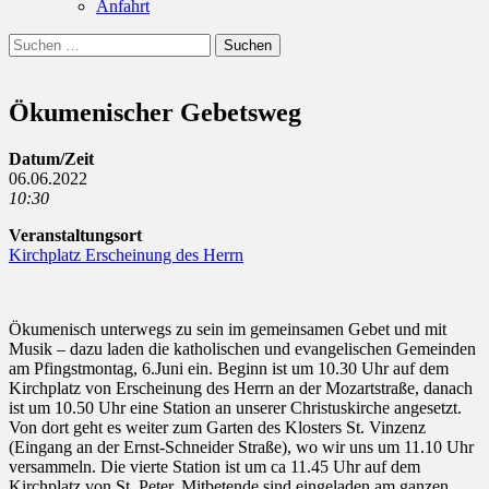
Anfahrt
Suchen
Suchen
nach:
Ökumenischer Gebetsweg
Datum/Zeit
06.06.2022
10:30
Veranstaltungsort
Kirchplatz Erscheinung des Herrn
Ökumenisch unterwegs zu sein im gemeinsamen Gebet und mit
Musik – dazu laden die katholischen und evangelischen Gemeinden
am Pfingstmontag, 6.Juni ein. Beginn ist um 10.30 Uhr auf dem
Kirchplatz von Erscheinung des Herrn an der Mozartstraße, danach
ist um 10.50 Uhr eine Station an unserer Christuskirche angesetzt.
Von dort geht es weiter zum Garten des Klosters St. Vinzenz
(Eingang an der Ernst-Schneider Straße), wo wir uns um 11.10 Uhr
versammeln. Die vierte Station ist um ca 11.45 Uhr auf dem
Kirchplatz von St. Peter. Mitbetende sind eingeladen am ganzen