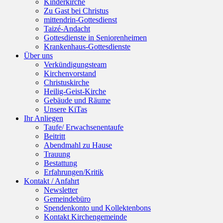
Kinderkirche
Zu Gast bei Christus
mittendrin-Gottesdienst
Taizé-Andacht
Gottesdienste in Seniorenheimen
Krankenhaus-Gottesdienste
Über uns
Verkündigungsteam
Kirchenvorstand
Christuskirche
Heilig-Geist-Kirche
Gebäude und Räume
Unsere KiTas
Ihr Anliegen
Taufe/ Erwachsenentaufe
Beitritt
Abendmahl zu Hause
Trauung
Bestattung
Erfahrungen/Kritik
Kontakt / Anfahrt
Newsletter
Gemeindebüro
Spendenkonto und Kollektenbons
Kontakt Kirchengemeinde