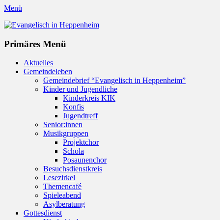
Menü
Evangelisch in Heppenheim
Evangelische Kirchengemeinde in Heppenheim/Bergstraße
Instagram
Primäres Menü
Zum
Aktuelles
Inhalt
Gemeindeleben
springen
Gemeindebrief “Evangelisch in Heppenheim”
Kinder und Jugendliche
Kinderkreis KIK
Konfis
Jugendtreff
Senior:innen
Musikgruppen
Projektchor
Schola
Posaunenchor
Besuchsdienstkreis
Lesezirkel
Themencafé
Spieleabend
Asylberatung
Gottesdienst