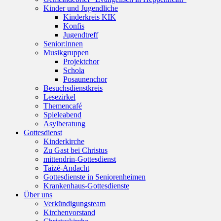
Kinder und Jugendliche
Kinderkreis KIK
Konfis
Jugendtreff
Senior:innen
Musikgruppen
Projektchor
Schola
Posaunenchor
Besuchsdienstkreis
Lesezirkel
Themencafé
Spieleabend
Asylberatung
Gottesdienst
Kinderkirche
Zu Gast bei Christus
mittendrin-Gottesdienst
Taizé-Andacht
Gottesdienste in Seniorenheimen
Krankenhaus-Gottesdienste
Über uns
Verkündigungsteam
Kirchenvorstand