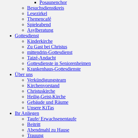
Posaunenchor
Besuchsdienstkreis
Lesezirkel
Themencafé
Spieleabend
Asylberatung
Gottesdienst
Kinderkirche
Zu Gast bei Christus
mittendrin-Gottesdienst
Taizé-Andacht
Gottesdienste in Seniorenheimen
Krankenhaus-Gottesdienste
Über uns
Verkündigungsteam
Kirchenvorstand
Christuskirche
Heilig-Geist-Kirche
Gebäude und Räume
Unsere KiTas
Ihr Anliegen
Taufe/ Erwachsenentaufe
Beitritt
Abendmahl zu Hause
Trauung