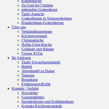
Kinderkirche
Zu Gast bei Christus
mittendrin-Gottesdienst
Taizé-Andacht
Gottesdienste in Seniorenheimen
Krankenhaus-Gottesdienste
Über uns
Verkündigungsteam
Kirchenvorstand
Christuskirche
Heilig-Geist-Kirche
Gebäude und Räume
Unsere KiTas
Ihr Anliegen
Taufe/ Erwachsenentaufe
Beitritt
Abendmahl zu Hause
Trauung
Bestattung
Erfahrungen/Kritik
Kontakt / Anfahrt
Newsletter
Gemeindebüro
Spendenkonto und Kollektenbons
Kontakt Kirchengemeinde