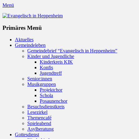
Menü
Evangelisch in Heppenheim
Evangelische Kirchengemeinde in Heppenheim/Bergstraße
Instagram
Primäres Menü
Zum
Aktuelles
Inhalt
Gemeindeleben
springen
Gemeindebrief “Evangelisch in Heppenheim”
Kinder und Jugendliche
Kinderkreis KIK
Konfis
Jugendtreff
Senior:innen
Musikgruppen
Projektchor
Schola
Posaunenchor
Besuchsdienstkreis
Lesezirkel
Themencafé
Spieleabend
Asylberatung
Gottesdienst