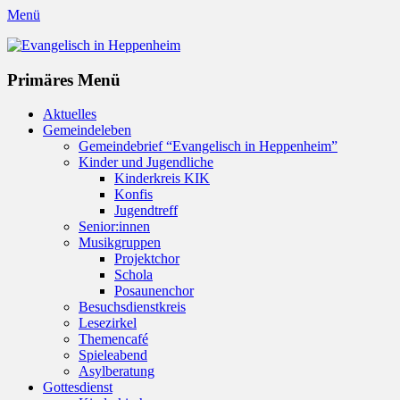
Menü
Evangelisch in Heppenheim
Evangelische Kirchengemeinde in Heppenheim/Bergstraße
Instagram
Primäres Menü
Zum
Aktuelles
Inhalt
Gemeindeleben
springen
Gemeindebrief “Evangelisch in Heppenheim”
Kinder und Jugendliche
Kinderkreis KIK
Konfis
Jugendtreff
Senior:innen
Musikgruppen
Projektchor
Schola
Posaunenchor
Besuchsdienstkreis
Lesezirkel
Themencafé
Spieleabend
Asylberatung
Gottesdienst