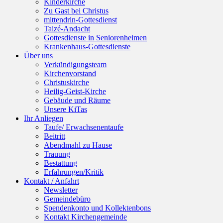
Kinderkirche
Zu Gast bei Christus
mittendrin-Gottesdienst
Taizé-Andacht
Gottesdienste in Seniorenheimen
Krankenhaus-Gottesdienste
Über uns
Verkündigungsteam
Kirchenvorstand
Christuskirche
Heilig-Geist-Kirche
Gebäude und Räume
Unsere KiTas
Ihr Anliegen
Taufe/ Erwachsenentaufe
Beitritt
Abendmahl zu Hause
Trauung
Bestattung
Erfahrungen/Kritik
Kontakt / Anfahrt
Newsletter
Gemeindebüro
Spendenkonto und Kollektenbons
Kontakt Kirchengemeinde