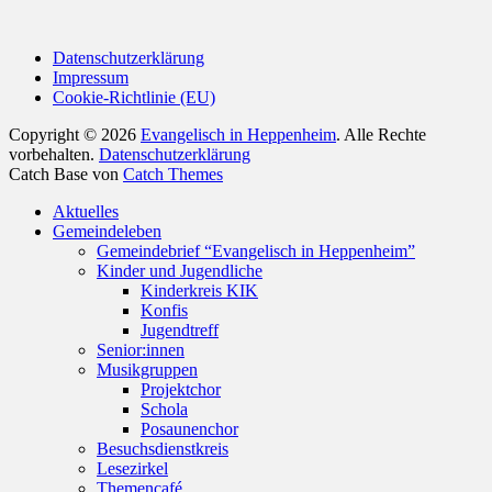
Datenschutzerklärung
Impressum
Cookie-Richtlinie (EU)
Copyright © 2026
Evangelisch in Heppenheim
. Alle Rechte
vorbehalten.
Datenschutzerklärung
Catch Base von
Catch Themes
Nach
Aktuelles
oben
Gemeindeleben
scrollen
Gemeindebrief “Evangelisch in Heppenheim”
Kinder und Jugendliche
Kinderkreis KIK
Konfis
Jugendtreff
Senior:innen
Musikgruppen
Projektchor
Schola
Posaunenchor
Besuchsdienstkreis
Lesezirkel
Themencafé