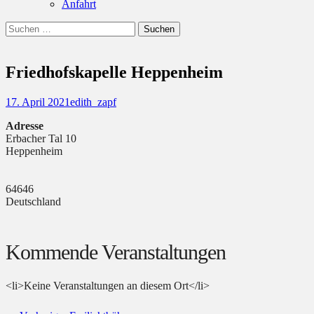
Anfahrt
Suchen
Suchen
nach:
Friedhofskapelle Heppenheim
Posted
Autor
17. April 2021
edith_zapf
on
Adresse
Erbacher Tal 10
Heppenheim
64646
Deutschland
Kommende Veranstaltungen
<li>Keine Veranstaltungen an diesem Ort</li>