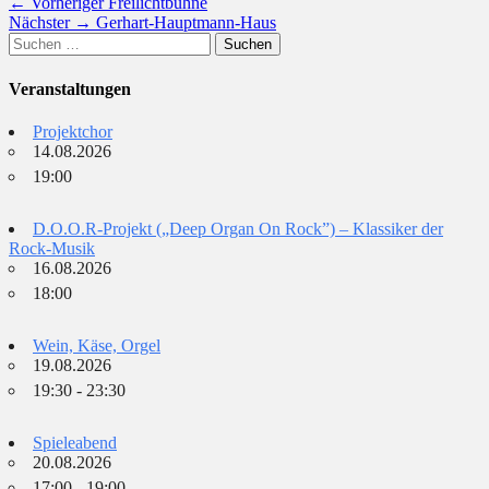
Beitragsnavigation
Vorheriger
← Vorheriger
Freilichtbühne
Nächster
Beitrag:
Nächster →
Gerhart-Hauptmann-Haus
Suchen
Beitrag:
nach:
Veranstaltungen
Projektchor
14.08.2026
19:00
D.O.O.R-Projekt („Deep Organ On Rock”) – Klassiker der
Rock-Musik
16.08.2026
18:00
Wein, Käse, Orgel
19.08.2026
19:30 - 23:30
Spieleabend
20.08.2026
17:00 - 19:00