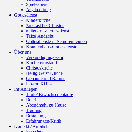
Spieleabend
Asylberatung
Gottesdienst
Kinderkirche
Zu Gast bei Christus
mittendrin-Gottesdienst
Taizé-Andacht
Gottesdienste in Seniorenheimen
Krankenhaus-Gottesdienste
Über uns
Verkündigungsteam
Kirchenvorstand
Christuskirche
Heilig-Geist-Kirche
Gebäude und Räume
Unsere KiTas
Ihr Anliegen
Taufe/ Erwachsenentaufe
Beitritt
Abendmahl zu Hause
Trauung
Bestattung
Erfahrungen/Kritik
Kontakt / Anfahrt
Newsletter