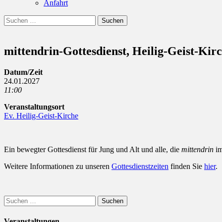
Anfahrt
Suchen
Suchen
nach:
mittendrin-Gottesdienst, Heilig-Geist-Kir
Datum/Zeit
24.01.2027
11:00
Veranstaltungsort
Ev. Heilig-Geist-Kirche
Ein bewegter Gottesdienst für Jung und Alt und alle, die
mittendrin
im
Weitere Informationen zu unseren
Gottesdienstzeiten
finden Sie
hier
.
Suchen
nach:
Veranstaltungen