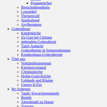
Posaunenchor
Besuchsdienstkreis
Lesezirkel
Themencafé
Spieleabend
Asylberatung
Gottesdienst
Kinderkirche
Zu Gast bei Christus
mittendrin-Gottesdienst
Taizé-Andacht
Gottesdienste in Seniorenheimen
Krankenhaus-Gottesdienste
Über uns
Verkündigungsteam
Kirchenvorstand
Christuskirche
Heilig-Geist-Kirche
Gebäude und Räume
Unsere KiTas
Ihr Anliegen
Taufe/ Erwachsenentaufe
Beitritt
Abendmahl zu Hause
Trauung