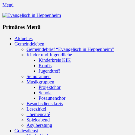
Menü
Evangelisch in Heppenheim
Evangelische Kirchengemeinde in Heppenheim/Bergstraße
Instagram
Primäres Menü
Zum
Aktuelles
Inhalt
Gemeindeleben
springen
Gemeindebrief “Evangelisch in Heppenheim”
Kinder und Jugendliche
Kinderkreis KIK
Konfis
Jugendtreff
Senior:innen
Musikgruppen
Projektchor
Schola
Posaunenchor
Besuchsdienstkreis
Lesezirkel
Themencafé
Spieleabend
Asylberatung
Gottesdienst