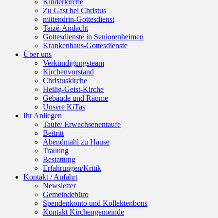
Kinderkirche
Zu Gast bei Christus
mittendrin-Gottesdienst
Taizé-Andacht
Gottesdienste in Seniorenheimen
Krankenhaus-Gottesdienste
Über uns
Verkündigungsteam
Kirchenvorstand
Christuskirche
Heilig-Geist-Kirche
Gebäude und Räume
Unsere KiTas
Ihr Anliegen
Taufe/ Erwachsenentaufe
Beitritt
Abendmahl zu Hause
Trauung
Bestattung
Erfahrungen/Kritik
Kontakt / Anfahrt
Newsletter
Gemeindebüro
Spendenkonto und Kollektenbons
Kontakt Kirchengemeinde