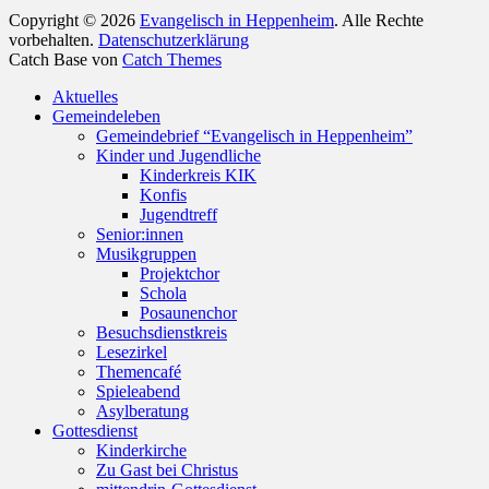
Copyright © 2026
Evangelisch in Heppenheim
. Alle Rechte
vorbehalten.
Datenschutzerklärung
Catch Base von
Catch Themes
Nach
Aktuelles
oben
Gemeindeleben
scrollen
Gemeindebrief “Evangelisch in Heppenheim”
Kinder und Jugendliche
Kinderkreis KIK
Konfis
Jugendtreff
Senior:innen
Musikgruppen
Projektchor
Schola
Posaunenchor
Besuchsdienstkreis
Lesezirkel
Themencafé
Spieleabend
Asylberatung
Gottesdienst
Kinderkirche
Zu Gast bei Christus