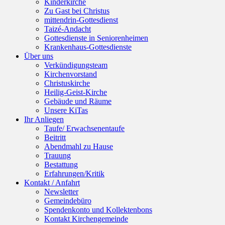
Kinderkirche
Zu Gast bei Christus
mittendrin-Gottesdienst
Taizé-Andacht
Gottesdienste in Seniorenheimen
Krankenhaus-Gottesdienste
Über uns
Verkündigungsteam
Kirchenvorstand
Christuskirche
Heilig-Geist-Kirche
Gebäude und Räume
Unsere KiTas
Ihr Anliegen
Taufe/ Erwachsenentaufe
Beitritt
Abendmahl zu Hause
Trauung
Bestattung
Erfahrungen/Kritik
Kontakt / Anfahrt
Newsletter
Gemeindebüro
Spendenkonto und Kollektenbons
Kontakt Kirchengemeinde