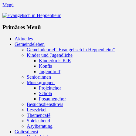
Menü
Evangelisch in Heppenheim
Evangelische Kirchengemeinde in Heppenheim/Bergstraße
Instagram
Primäres Menü
Zum
Aktuelles
Inhalt
Gemeindeleben
springen
Gemeindebrief “Evangelisch in Heppenheim”
Kinder und Jugendliche
Kinderkreis KIK
Konfis
Jugendtreff
Senior:innen
Musikgruppen
Projektchor
Schola
Posaunenchor
Besuchsdienstkreis
Lesezirkel
Themencafé
Spieleabend
Asylberatung
Gottesdienst