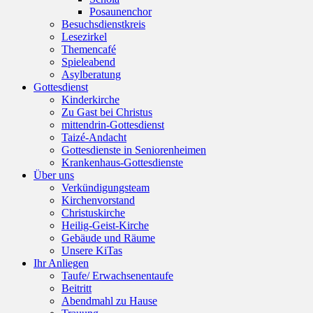
Posaunenchor
Besuchsdienstkreis
Lesezirkel
Themencafé
Spieleabend
Asylberatung
Gottesdienst
Kinderkirche
Zu Gast bei Christus
mittendrin-Gottesdienst
Taizé-Andacht
Gottesdienste in Seniorenheimen
Krankenhaus-Gottesdienste
Über uns
Verkündigungsteam
Kirchenvorstand
Christuskirche
Heilig-Geist-Kirche
Gebäude und Räume
Unsere KiTas
Ihr Anliegen
Taufe/ Erwachsenentaufe
Beitritt
Abendmahl zu Hause