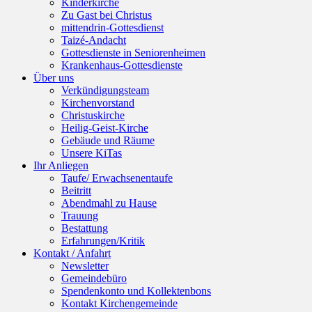
Kinderkirche
Zu Gast bei Christus
mittendrin-Gottesdienst
Taizé-Andacht
Gottesdienste in Seniorenheimen
Krankenhaus-Gottesdienste
Über uns
Verkündigungsteam
Kirchenvorstand
Christuskirche
Heilig-Geist-Kirche
Gebäude und Räume
Unsere KiTas
Ihr Anliegen
Taufe/ Erwachsenentaufe
Beitritt
Abendmahl zu Hause
Trauung
Bestattung
Erfahrungen/Kritik
Kontakt / Anfahrt
Newsletter
Gemeindebüro
Spendenkonto und Kollektenbons
Kontakt Kirchengemeinde