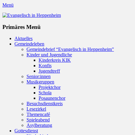
Menü
Evangelisch in Heppenheim
Evangelische Kirchengemeinde in Heppenheim/Bergstraße
Instagram
Primäres Menü
Zum
Aktuelles
Inhalt
Gemeindeleben
springen
Gemeindebrief “Evangelisch in Heppenheim”
Kinder und Jugendliche
Kinderkreis KIK
Konfis
Jugendtreff
Senior:innen
Musikgruppen
Projektchor
Schola
Posaunenchor
Besuchsdienstkreis
Lesezirkel
Themencafé
Spieleabend
Asylberatung
Gottesdienst