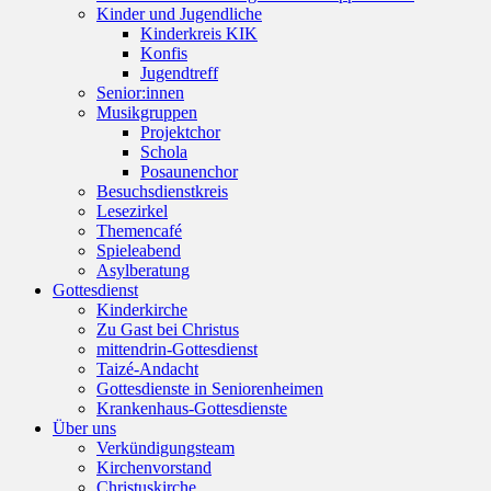
Kinder und Jugendliche
Kinderkreis KIK
Konfis
Jugendtreff
Senior:innen
Musikgruppen
Projektchor
Schola
Posaunenchor
Besuchsdienstkreis
Lesezirkel
Themencafé
Spieleabend
Asylberatung
Gottesdienst
Kinderkirche
Zu Gast bei Christus
mittendrin-Gottesdienst
Taizé-Andacht
Gottesdienste in Seniorenheimen
Krankenhaus-Gottesdienste
Über uns
Verkündigungsteam
Kirchenvorstand
Christuskirche