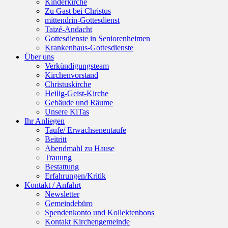
Kinderkirche
Zu Gast bei Christus
mittendrin-Gottesdienst
Taizé-Andacht
Gottesdienste in Seniorenheimen
Krankenhaus-Gottesdienste
Über uns
Verkündigungsteam
Kirchenvorstand
Christuskirche
Heilig-Geist-Kirche
Gebäude und Räume
Unsere KiTas
Ihr Anliegen
Taufe/ Erwachsenentaufe
Beitritt
Abendmahl zu Hause
Trauung
Bestattung
Erfahrungen/Kritik
Kontakt / Anfahrt
Newsletter
Gemeindebüro
Spendenkonto und Kollektenbons
Kontakt Kirchengemeinde