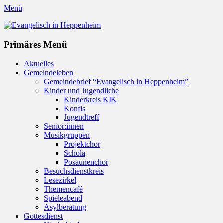
Menü
Evangelisch in Heppenheim
Evangelische Kirchengemeinde in Heppenheim/Bergstraße
Instagram
Primäres Menü
Zum
Aktuelles
Inhalt
Gemeindeleben
springen
Gemeindebrief “Evangelisch in Heppenheim”
Kinder und Jugendliche
Kinderkreis KIK
Konfis
Jugendtreff
Senior:innen
Musikgruppen
Projektchor
Schola
Posaunenchor
Besuchsdienstkreis
Lesezirkel
Themencafé
Spieleabend
Asylberatung
Gottesdienst