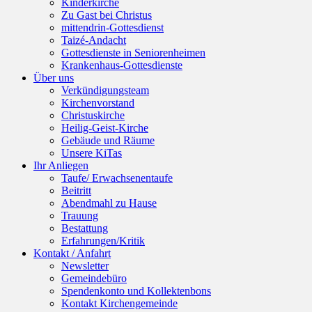
Kinderkirche
Zu Gast bei Christus
mittendrin-Gottesdienst
Taizé-Andacht
Gottesdienste in Seniorenheimen
Krankenhaus-Gottesdienste
Über uns
Verkündigungsteam
Kirchenvorstand
Christuskirche
Heilig-Geist-Kirche
Gebäude und Räume
Unsere KiTas
Ihr Anliegen
Taufe/ Erwachsenentaufe
Beitritt
Abendmahl zu Hause
Trauung
Bestattung
Erfahrungen/Kritik
Kontakt / Anfahrt
Newsletter
Gemeindebüro
Spendenkonto und Kollektenbons
Kontakt Kirchengemeinde