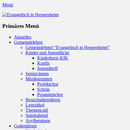
Menü
Evangelisch in Heppenheim
Evangelische Kirchengemeinde in Heppenheim/Bergstraße
Instagram
Primäres Menü
Zum
Aktuelles
Inhalt
Gemeindeleben
springen
Gemeindebrief “Evangelisch in Heppenheim”
Kinder und Jugendliche
Kinderkreis KIK
Konfis
Jugendtreff
Senior:innen
Musikgruppen
Projektchor
Schola
Posaunenchor
Besuchsdienstkreis
Lesezirkel
Themencafé
Spieleabend
Asylberatung
Gottesdienst