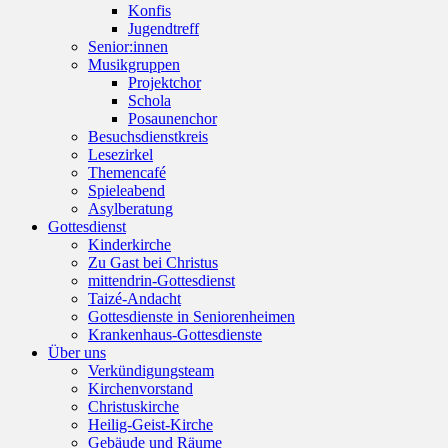
Konfis
Jugendtreff
Senior:innen
Musikgruppen
Projektchor
Schola
Posaunenchor
Besuchsdienstkreis
Lesezirkel
Themencafé
Spieleabend
Asylberatung
Gottesdienst
Kinderkirche
Zu Gast bei Christus
mittendrin-Gottesdienst
Taizé-Andacht
Gottesdienste in Seniorenheimen
Krankenhaus-Gottesdienste
Über uns
Verkündigungsteam
Kirchenvorstand
Christuskirche
Heilig-Geist-Kirche
Gebäude und Räume