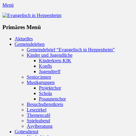
Menü
Evangelisch in Heppenheim
Evangelische Kirchengemeinde in Heppenheim/Bergstraße
Instagram
Primäres Menü
Zum
Aktuelles
Inhalt
Gemeindeleben
springen
Gemeindebrief “Evangelisch in Heppenheim”
Kinder und Jugendliche
Kinderkreis KIK
Konfis
Jugendtreff
Senior:innen
Musikgruppen
Projektchor
Schola
Posaunenchor
Besuchsdienstkreis
Lesezirkel
Themencafé
Spieleabend
Asylberatung
Gottesdienst