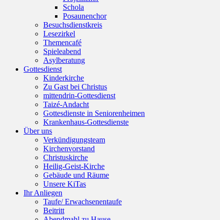
Schola
Posaunenchor
Besuchsdienstkreis
Lesezirkel
Themencafé
Spieleabend
Asylberatung
Gottesdienst
Kinderkirche
Zu Gast bei Christus
mittendrin-Gottesdienst
Taizé-Andacht
Gottesdienste in Seniorenheimen
Krankenhaus-Gottesdienste
Über uns
Verkündigungsteam
Kirchenvorstand
Christuskirche
Heilig-Geist-Kirche
Gebäude und Räume
Unsere KiTas
Ihr Anliegen
Taufe/ Erwachsenentaufe
Beitritt
Abendmahl zu Hause