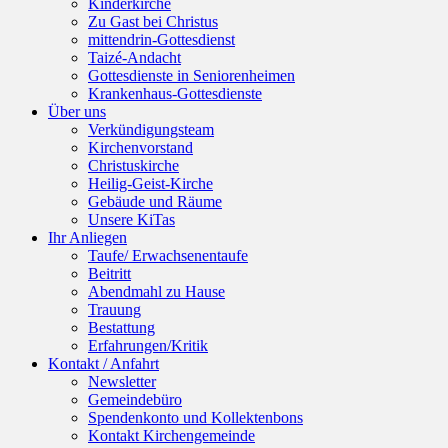
Kinderkirche
Zu Gast bei Christus
mittendrin-Gottesdienst
Taizé-Andacht
Gottesdienste in Seniorenheimen
Krankenhaus-Gottesdienste
Über uns
Verkündigungsteam
Kirchenvorstand
Christuskirche
Heilig-Geist-Kirche
Gebäude und Räume
Unsere KiTas
Ihr Anliegen
Taufe/ Erwachsenentaufe
Beitritt
Abendmahl zu Hause
Trauung
Bestattung
Erfahrungen/Kritik
Kontakt / Anfahrt
Newsletter
Gemeindebüro
Spendenkonto und Kollektenbons
Kontakt Kirchengemeinde