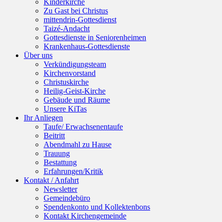
Kinderkirche
Zu Gast bei Christus
mittendrin-Gottesdienst
Taizé-Andacht
Gottesdienste in Seniorenheimen
Krankenhaus-Gottesdienste
Über uns
Verkündigungsteam
Kirchenvorstand
Christuskirche
Heilig-Geist-Kirche
Gebäude und Räume
Unsere KiTas
Ihr Anliegen
Taufe/ Erwachsenentaufe
Beitritt
Abendmahl zu Hause
Trauung
Bestattung
Erfahrungen/Kritik
Kontakt / Anfahrt
Newsletter
Gemeindebüro
Spendenkonto und Kollektenbons
Kontakt Kirchengemeinde