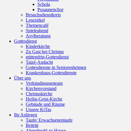
Schola
Posaunenchor
Besuchsdienstkreis
Lesezirkel
Themencafé
Spieleabend
Asylberatung
Gottesdienst
Kinderkirche
Zu Gast bei Christus
mittendrin-Gottesdienst
Taizé-Andacht
Gottesdienste in Seniorenheimen
Krankenhaus-Gottesdienste
Über uns
Verkündigungsteam
Kirchenvorstand
Christuskirche
Heilig-Geist-Kirche
Gebäude und Räume
Unsere KiTas
Ihr Anliegen
Taufe/ Erwachsenentaufe
Beitritt
Abendmahl zu Hause