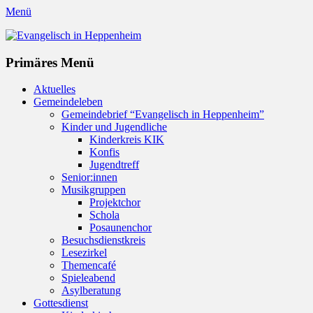
Menü
Evangelisch in Heppenheim
Evangelische Kirchengemeinde in Heppenheim/Bergstraße
Instagram
Primäres Menü
Zum
Aktuelles
Inhalt
Gemeindeleben
springen
Gemeindebrief “Evangelisch in Heppenheim”
Kinder und Jugendliche
Kinderkreis KIK
Konfis
Jugendtreff
Senior:innen
Musikgruppen
Projektchor
Schola
Posaunenchor
Besuchsdienstkreis
Lesezirkel
Themencafé
Spieleabend
Asylberatung
Gottesdienst