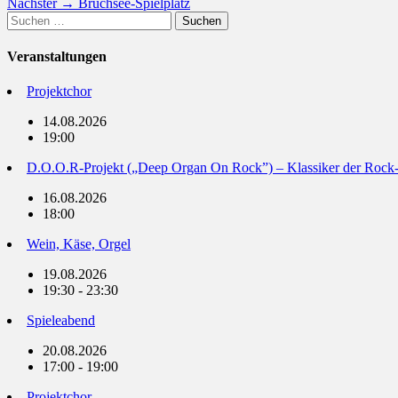
Nächster
Beitrag:
Nächster →
Bruchsee-Spielplatz
Suchen
Beitrag:
nach:
Veranstaltungen
Projektchor
14.08.2026
19:00
D.O.O.R-Projekt („Deep Organ On Rock”) – Klassiker der Rock
16.08.2026
18:00
Wein, Käse, Orgel
19.08.2026
19:30 - 23:30
Spieleabend
20.08.2026
17:00 - 19:00
Projektchor