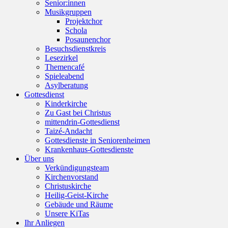
Senior:innen
Musikgruppen
Projektchor
Schola
Posaunenchor
Besuchsdienstkreis
Lesezirkel
Themencafé
Spieleabend
Asylberatung
Gottesdienst
Kinderkirche
Zu Gast bei Christus
mittendrin-Gottesdienst
Taizé-Andacht
Gottesdienste in Seniorenheimen
Krankenhaus-Gottesdienste
Über uns
Verkündigungsteam
Kirchenvorstand
Christuskirche
Heilig-Geist-Kirche
Gebäude und Räume
Unsere KiTas
Ihr Anliegen