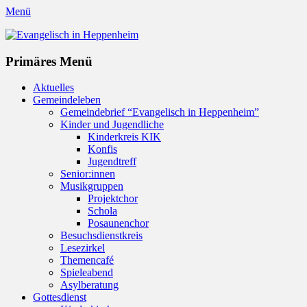
Menü
Evangelisch in Heppenheim
Evangelische Kirchengemeinde in Heppenheim/Bergstraße
Instagram
Primäres Menü
Zum
Aktuelles
Inhalt
Gemeindeleben
springen
Gemeindebrief “Evangelisch in Heppenheim”
Kinder und Jugendliche
Kinderkreis KIK
Konfis
Jugendtreff
Senior:innen
Musikgruppen
Projektchor
Schola
Posaunenchor
Besuchsdienstkreis
Lesezirkel
Themencafé
Spieleabend
Asylberatung
Gottesdienst