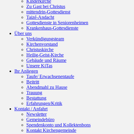
Kinderkirche
Zu Gast bei Christus
mittendrin-Gottesdienst
Taizé-Andacht
Gottesdienste in Seniorenheimen
Krankenhaus-Gottesdienste
Über uns
Verkündigungsteam
Kirchenvorstand
Christuskirche
Heilig-Geist-Kirche
Gebäude und Räume
Unsere KiTas
Ihr Anliegen
Taufe/ Erwachsenentaufe
Beitritt
Abendmahl zu Hause
Trauung
Bestattung
Erfahrungen/Kritik
Kontakt / Anfahrt
Newsletter
Gemeindebüro
Spendenkonto und Kollektenbons
Kontakt Kirchengemeinde