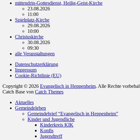
mittendrin-Gottesdienst, Heilig-Geist-Kirche
23.08.2026
11:00
Spielplatz-Kirche
29.08.2026
10:00
Christuskirche
30.08.2026
09:30
alle Veranstaltungen
Datenschutzerklärung
Impressum
Cookie-Richtlinie (EU)
Copyright © 2026
Evangelisch in Heppenheim
. Alle Rechte vorbeha
Catch Base von
Catch Themes
Nach
Aktuelles
oben
Gemeindeleben
scrollen
Gemeindebrief “Evangelisch in Heppenheim”
Kinder und Jugendliche
Kinderkreis KIK
Konfis
Jugendtreff