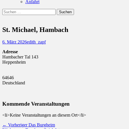
Anfahrt
Suchen
Suchen
nach:
St. Michael, Hambach
Posted
Autor
6. März 2026
edith_zapf
on
Adresse
Hambacher Tal 143
Heppenheim
64646
Deutschland
Kommende Veranstaltungen
<li>Keine Veranstaltungen an diesem Ort</li>
Beitragsnavigation
Vorheriger
← Vorheriger
Das Burgheim