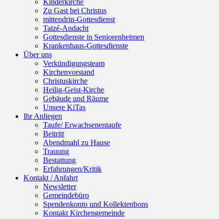
Kinderkirche
Zu Gast bei Christus
mittendrin-Gottesdienst
Taizé-Andacht
Gottesdienste in Seniorenheimen
Krankenhaus-Gottesdienste
Über uns
Verkündigungsteam
Kirchenvorstand
Christuskirche
Heilig-Geist-Kirche
Gebäude und Räume
Unsere KiTas
Ihr Anliegen
Taufe/ Erwachsenentaufe
Beitritt
Abendmahl zu Hause
Trauung
Bestattung
Erfahrungen/Kritik
Kontakt / Anfahrt
Newsletter
Gemeindebüro
Spendenkonto und Kollektenbons
Kontakt Kirchengemeinde