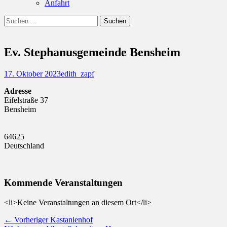
Anfahrt
Suchen
Suchen
nach:
Ev. Stephanusgemeinde Bensheim
Posted
Autor
17. Oktober 2023
edith_zapf
on
Adresse
Eifelstraße 37
Bensheim
64625
Deutschland
Kommende Veranstaltungen
<li>Keine Veranstaltungen an diesem Ort</li>
Beitragsnavigation
Vorheriger
← Vorheriger
Kastanienhof