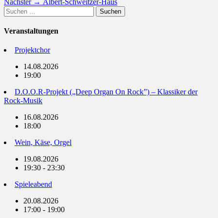
Nächster
Beitrag:
Nächster →
Albert-Schweitzer-Haus
Suchen
Beitrag:
nach:
Veranstaltungen
Projektchor
14.08.2026
19:00
D.O.O.R-Projekt („Deep Organ On Rock”) – Klassiker der
Rock-Musik
16.08.2026
18:00
Wein, Käse, Orgel
19.08.2026
19:30 - 23:30
Spieleabend
20.08.2026
17:00 - 19:00