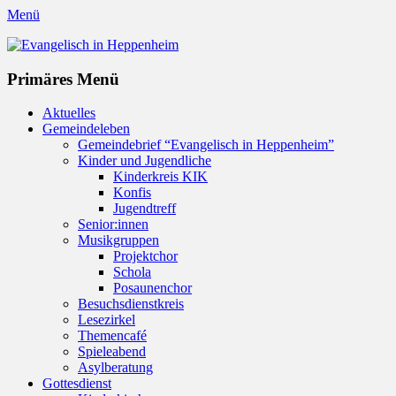
Menü
Evangelisch in Heppenheim
Evangelische Kirchengemeinde in Heppenheim/Bergstraße
Instagram
Primäres Menü
Zum
Aktuelles
Inhalt
Gemeindeleben
springen
Gemeindebrief “Evangelisch in Heppenheim”
Kinder und Jugendliche
Kinderkreis KIK
Konfis
Jugendtreff
Senior:innen
Musikgruppen
Projektchor
Schola
Posaunenchor
Besuchsdienstkreis
Lesezirkel
Themencafé
Spieleabend
Asylberatung
Gottesdienst