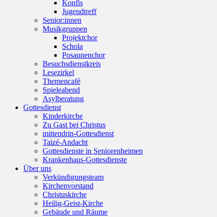
Konfis
Jugendtreff
Senior:innen
Musikgruppen
Projektchor
Schola
Posaunenchor
Besuchsdienstkreis
Lesezirkel
Themencafé
Spieleabend
Asylberatung
Gottesdienst
Kinderkirche
Zu Gast bei Christus
mittendrin-Gottesdienst
Taizé-Andacht
Gottesdienste in Seniorenheimen
Krankenhaus-Gottesdienste
Über uns
Verkündigungsteam
Kirchenvorstand
Christuskirche
Heilig-Geist-Kirche
Gebäude und Räume