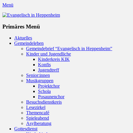
Menü
Evangelisch in Heppenheim
Evangelische Kirchengemeinde in Heppenheim/Bergstraße
Instagram
Primäres Menü
Zum
Aktuelles
Inhalt
Gemeindeleben
springen
Gemeindebrief “Evangelisch in Heppenheim”
Kinder und Jugendliche
Kinderkreis KIK
Konfis
Jugendtreff
Senior:innen
Musikgruppen
Projektchor
Schola
Posaunenchor
Besuchsdienstkreis
Lesezirkel
Themencafé
Spieleabend
Asylberatung
Gottesdienst