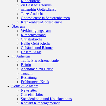
Kinderkirche
Zu Gast bei Christus
mittendrin-Gottesdienst
Taizé-Andacht
Gottesdienste in Seniorenheimen
Krankenhaus-Gottesdienste
Über uns
Verkündigungsteam
Kirchenvorstand
Christuskirche
Heilig-Geist-Kirche
Gebäude und Räume
Unsere KiTas
Ihr Anliegen
Taufe/ Erwachsenentaufe
Beitritt
Abendmahl zu Hause
Trauung
Bestattung
Erfahrungen/Kritik
Kontakt / Anfahrt
Newsletter
Gemeindebüro
Spendenkonto und Kollektenbons
Kontakt Kirchengemeinde