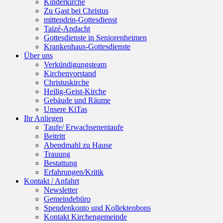
Kinderkirche
Zu Gast bei Christus
mittendrin-Gottesdienst
Taizé-Andacht
Gottesdienste in Seniorenheimen
Krankenhaus-Gottesdienste
Über uns
Verkündigungsteam
Kirchenvorstand
Christuskirche
Heilig-Geist-Kirche
Gebäude und Räume
Unsere KiTas
Ihr Anliegen
Taufe/ Erwachsenentaufe
Beitritt
Abendmahl zu Hause
Trauung
Bestattung
Erfahrungen/Kritik
Kontakt / Anfahrt
Newsletter
Gemeindebüro
Spendenkonto und Kollektenbons
Kontakt Kirchengemeinde