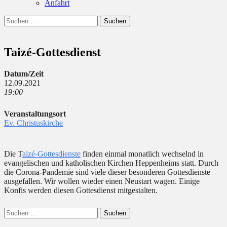
Anfahrt
Suchen
Suchen
nach:
Taizé-Gottesdienst
Datum/Zeit
12.09.2021
19:00
Veranstaltungsort
Ev. Christuskirche
Die T
aizé-Gottesdienste
finden einmal monatlich wechselnd in
evangelischen und katholischen Kirchen Heppenheims statt. Durch
die Corona-Pandemie sind viele dieser besonderen Gottesdienste
ausgefallen. Wir wollen wieder einen Neustart wagen. Einige
Konfis werden diesen Gottesdienst mitgestalten.
Suchen
nach: