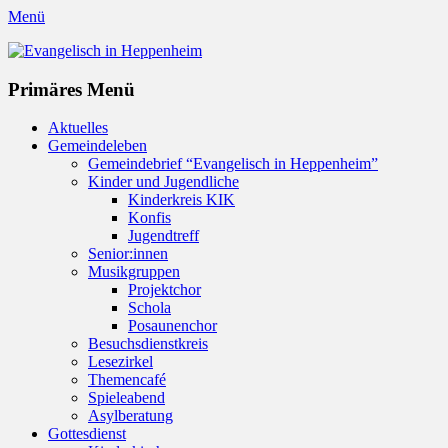
Menü
Evangelisch in Heppenheim
Evangelische Kirchengemeinde in Heppenheim/Bergstraße
Instagram
Primäres Menü
Zum
Aktuelles
Inhalt
Gemeindeleben
springen
Gemeindebrief “Evangelisch in Heppenheim”
Kinder und Jugendliche
Kinderkreis KIK
Konfis
Jugendtreff
Senior:innen
Musikgruppen
Projektchor
Schola
Posaunenchor
Besuchsdienstkreis
Lesezirkel
Themencafé
Spieleabend
Asylberatung
Gottesdienst