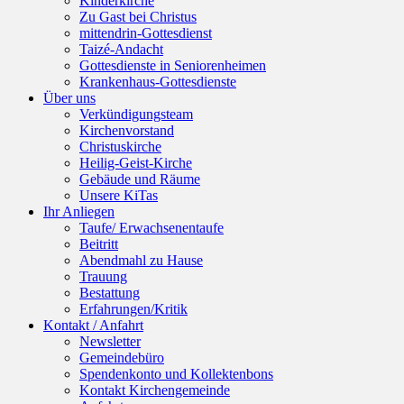
Kinderkirche
Zu Gast bei Christus
mittendrin-Gottesdienst
Taizé-Andacht
Gottesdienste in Seniorenheimen
Krankenhaus-Gottesdienste
Über uns
Verkündigungsteam
Kirchenvorstand
Christuskirche
Heilig-Geist-Kirche
Gebäude und Räume
Unsere KiTas
Ihr Anliegen
Taufe/ Erwachsenentaufe
Beitritt
Abendmahl zu Hause
Trauung
Bestattung
Erfahrungen/Kritik
Kontakt / Anfahrt
Newsletter
Gemeindebüro
Spendenkonto und Kollektenbons
Kontakt Kirchengemeinde