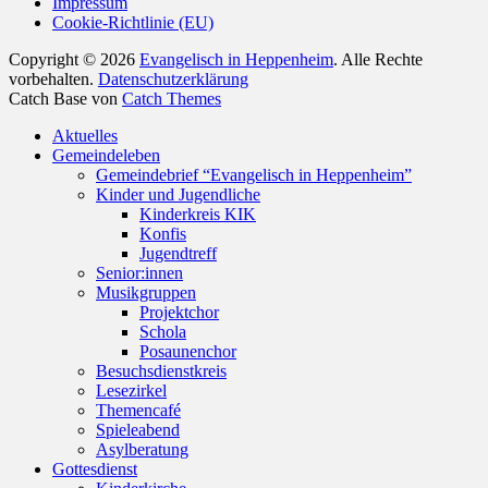
Impressum
Cookie-Richtlinie (EU)
Copyright © 2026
Evangelisch in Heppenheim
. Alle Rechte
vorbehalten.
Datenschutzerklärung
Catch Base von
Catch Themes
Nach
Aktuelles
oben
Gemeindeleben
scrollen
Gemeindebrief “Evangelisch in Heppenheim”
Kinder und Jugendliche
Kinderkreis KIK
Konfis
Jugendtreff
Senior:innen
Musikgruppen
Projektchor
Schola
Posaunenchor
Besuchsdienstkreis
Lesezirkel
Themencafé
Spieleabend
Asylberatung
Gottesdienst