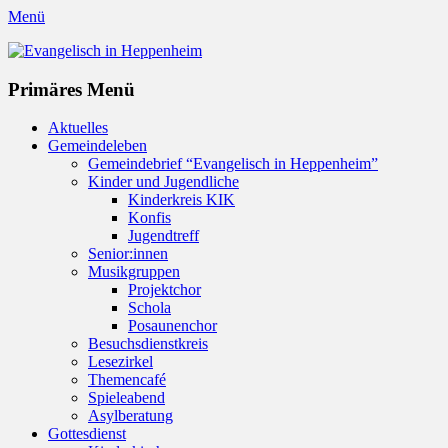
Menü
Evangelisch in Heppenheim
Evangelische Kirchengemeinde in Heppenheim/Bergstraße
Instagram
Primäres Menü
Zum
Aktuelles
Inhalt
Gemeindeleben
springen
Gemeindebrief “Evangelisch in Heppenheim”
Kinder und Jugendliche
Kinderkreis KIK
Konfis
Jugendtreff
Senior:innen
Musikgruppen
Projektchor
Schola
Posaunenchor
Besuchsdienstkreis
Lesezirkel
Themencafé
Spieleabend
Asylberatung
Gottesdienst