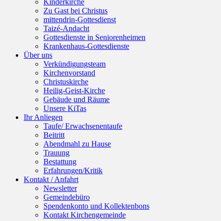
Kinderkirche
Zu Gast bei Christus
mittendrin-Gottesdienst
Taizé-Andacht
Gottesdienste in Seniorenheimen
Krankenhaus-Gottesdienste
Über uns
Verkündigungsteam
Kirchenvorstand
Christuskirche
Heilig-Geist-Kirche
Gebäude und Räume
Unsere KiTas
Ihr Anliegen
Taufe/ Erwachsenentaufe
Beitritt
Abendmahl zu Hause
Trauung
Bestattung
Erfahrungen/Kritik
Kontakt / Anfahrt
Newsletter
Gemeindebüro
Spendenkonto und Kollektenbons
Kontakt Kirchengemeinde