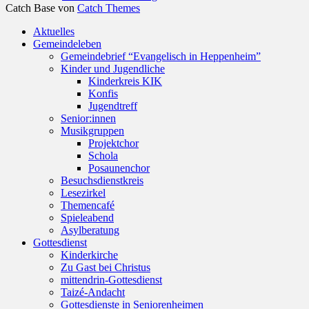
Catch Base von
Catch Themes
Nach
Aktuelles
oben
Gemeindeleben
scrollen
Gemeindebrief “Evangelisch in Heppenheim”
Kinder und Jugendliche
Kinderkreis KIK
Konfis
Jugendtreff
Senior:innen
Musikgruppen
Projektchor
Schola
Posaunenchor
Besuchsdienstkreis
Lesezirkel
Themencafé
Spieleabend
Asylberatung
Gottesdienst
Kinderkirche
Zu Gast bei Christus
mittendrin-Gottesdienst
Taizé-Andacht
Gottesdienste in Seniorenheimen