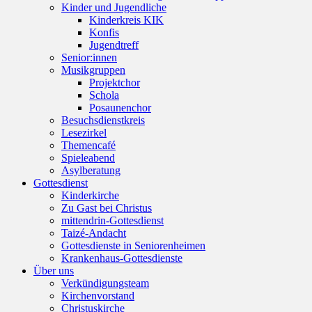
Kinder und Jugendliche
Kinderkreis KIK
Konfis
Jugendtreff
Senior:innen
Musikgruppen
Projektchor
Schola
Posaunenchor
Besuchsdienstkreis
Lesezirkel
Themencafé
Spieleabend
Asylberatung
Gottesdienst
Kinderkirche
Zu Gast bei Christus
mittendrin-Gottesdienst
Taizé-Andacht
Gottesdienste in Seniorenheimen
Krankenhaus-Gottesdienste
Über uns
Verkündigungsteam
Kirchenvorstand
Christuskirche