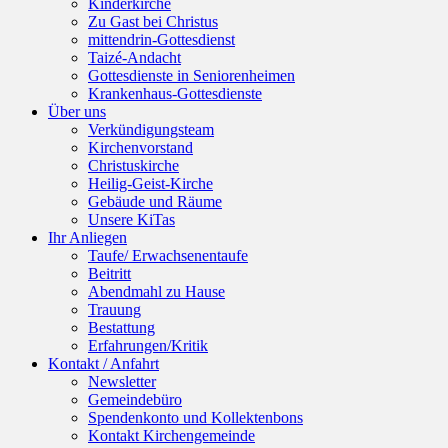
Kinderkirche
Zu Gast bei Christus
mittendrin-Gottesdienst
Taizé-Andacht
Gottesdienste in Seniorenheimen
Krankenhaus-Gottesdienste
Über uns
Verkündigungsteam
Kirchenvorstand
Christuskirche
Heilig-Geist-Kirche
Gebäude und Räume
Unsere KiTas
Ihr Anliegen
Taufe/ Erwachsenentaufe
Beitritt
Abendmahl zu Hause
Trauung
Bestattung
Erfahrungen/Kritik
Kontakt / Anfahrt
Newsletter
Gemeindebüro
Spendenkonto und Kollektenbons
Kontakt Kirchengemeinde