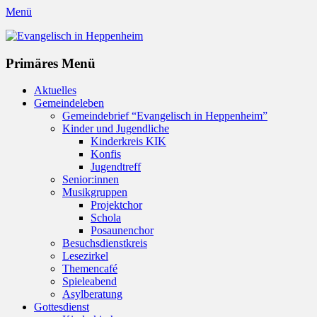
Menü
Evangelisch in Heppenheim
Evangelische Kirchengemeinde in Heppenheim/Bergstraße
Instagram
Primäres Menü
Zum
Aktuelles
Inhalt
Gemeindeleben
springen
Gemeindebrief “Evangelisch in Heppenheim”
Kinder und Jugendliche
Kinderkreis KIK
Konfis
Jugendtreff
Senior:innen
Musikgruppen
Projektchor
Schola
Posaunenchor
Besuchsdienstkreis
Lesezirkel
Themencafé
Spieleabend
Asylberatung
Gottesdienst