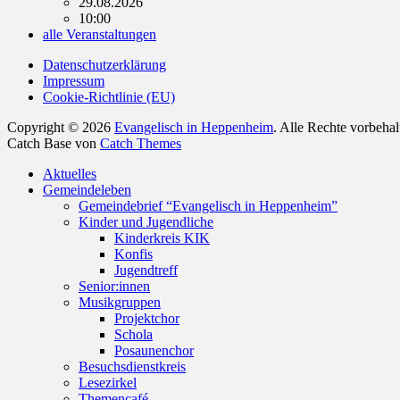
29.08.2026
10:00
alle Veranstaltungen
Datenschutzerklärung
Impressum
Cookie-Richtlinie (EU)
Copyright © 2026
Evangelisch in Heppenheim
. Alle Rechte vorbeha
Catch Base von
Catch Themes
Nach
Aktuelles
oben
Gemeindeleben
scrollen
Gemeindebrief “Evangelisch in Heppenheim”
Kinder und Jugendliche
Kinderkreis KIK
Konfis
Jugendtreff
Senior:innen
Musikgruppen
Projektchor
Schola
Posaunenchor
Besuchsdienstkreis
Lesezirkel
Themencafé