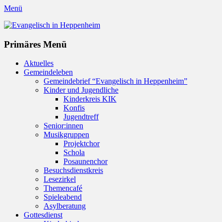
Menü
Evangelisch in Heppenheim
Evangelische Kirchengemeinde in Heppenheim/Bergstraße
Instagram
Primäres Menü
Zum
Aktuelles
Inhalt
Gemeindeleben
springen
Gemeindebrief “Evangelisch in Heppenheim”
Kinder und Jugendliche
Kinderkreis KIK
Konfis
Jugendtreff
Senior:innen
Musikgruppen
Projektchor
Schola
Posaunenchor
Besuchsdienstkreis
Lesezirkel
Themencafé
Spieleabend
Asylberatung
Gottesdienst