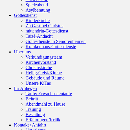
Spieleabend
Asylberatung
Gottesdienst
Kinderkirche
Zu Gast bei Christus
mittendrin-Gottesdienst
Taizé-Andacht
Gottesdienste in Seniorenheimen
Krankenhaus-Gottesdienste
Über uns
Verkündigungsteam
Kirchenvorstand
Christuskirche
Heilig-Geist-Kirche
Gebäude und Räume
Unsere KiTas
Ihr Anliegen
Taufe/ Erwachsenentaufe
Beitritt
Abendmahl zu Hause
Trauung
Bestattung
Erfahrungen/Kritik
Kontakt / Anfahrt