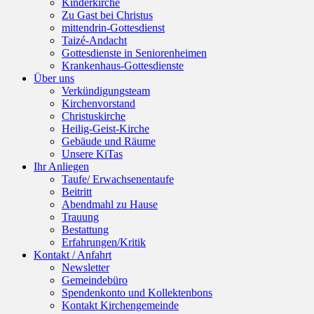
Kinderkirche
Zu Gast bei Christus
mittendrin-Gottesdienst
Taizé-Andacht
Gottesdienste in Seniorenheimen
Krankenhaus-Gottesdienste
Über uns
Verkündigungsteam
Kirchenvorstand
Christuskirche
Heilig-Geist-Kirche
Gebäude und Räume
Unsere KiTas
Ihr Anliegen
Taufe/ Erwachsenentaufe
Beitritt
Abendmahl zu Hause
Trauung
Bestattung
Erfahrungen/Kritik
Kontakt / Anfahrt
Newsletter
Gemeindebüro
Spendenkonto und Kollektenbons
Kontakt Kirchengemeinde