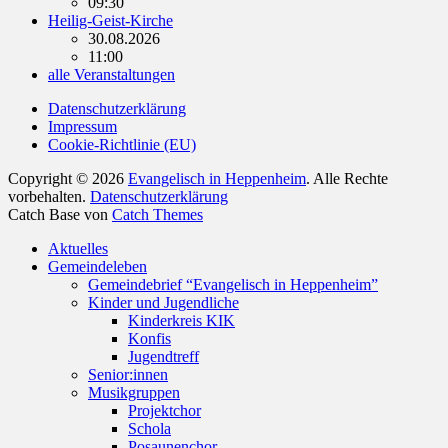
09:30
Heilig-Geist-Kirche
30.08.2026
11:00
alle Veranstaltungen
Datenschutzerklärung
Impressum
Cookie-Richtlinie (EU)
Copyright © 2026
Evangelisch in Heppenheim
. Alle Rechte
vorbehalten.
Datenschutzerklärung
Catch Base von
Catch Themes
Nach
Aktuelles
oben
Gemeindeleben
scrollen
Gemeindebrief “Evangelisch in Heppenheim”
Kinder und Jugendliche
Kinderkreis KIK
Konfis
Jugendtreff
Senior:innen
Musikgruppen
Projektchor
Schola
Posaunenchor