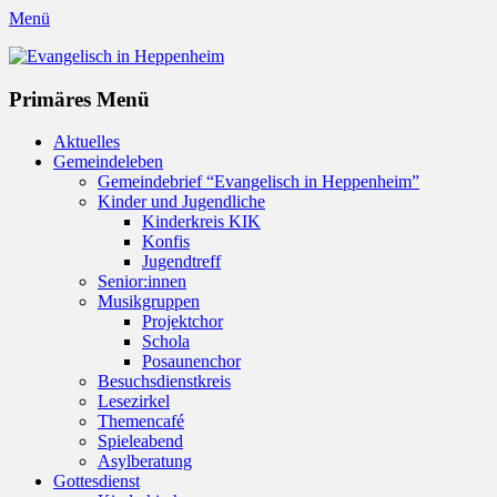
Menü
Evangelisch in Heppenheim
Evangelische Kirchengemeinde in Heppenheim/Bergstraße
Instagram
Primäres Menü
Zum
Aktuelles
Inhalt
Gemeindeleben
springen
Gemeindebrief “Evangelisch in Heppenheim”
Kinder und Jugendliche
Kinderkreis KIK
Konfis
Jugendtreff
Senior:innen
Musikgruppen
Projektchor
Schola
Posaunenchor
Besuchsdienstkreis
Lesezirkel
Themencafé
Spieleabend
Asylberatung
Gottesdienst