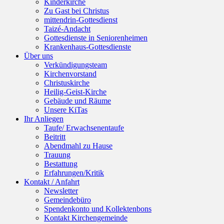
Kinderkirche
Zu Gast bei Christus
mittendrin-Gottesdienst
Taizé-Andacht
Gottesdienste in Seniorenheimen
Krankenhaus-Gottesdienste
Über uns
Verkündigungsteam
Kirchenvorstand
Christuskirche
Heilig-Geist-Kirche
Gebäude und Räume
Unsere KiTas
Ihr Anliegen
Taufe/ Erwachsenentaufe
Beitritt
Abendmahl zu Hause
Trauung
Bestattung
Erfahrungen/Kritik
Kontakt / Anfahrt
Newsletter
Gemeindebüro
Spendenkonto und Kollektenbons
Kontakt Kirchengemeinde