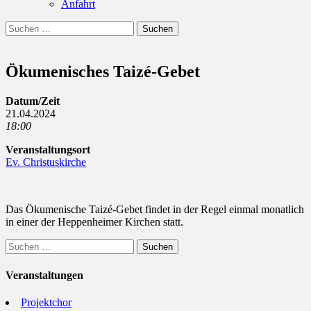
Anfahrt
Suchen
Suchen
nach:
Ökumenisches Taizé-Gebet
Datum/Zeit
21.04.2024
18:00
Veranstaltungsort
Ev. Christuskirche
Das Ökumenische Taizé-Gebet findet in der Regel einmal monatlich
in einer der Heppenheimer Kirchen statt.
Suchen
nach:
Veranstaltungen
Projektchor