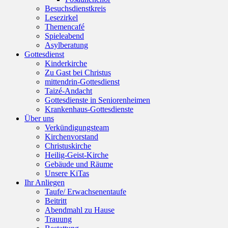
Besuchsdienstkreis
Lesezirkel
Themencafé
Spieleabend
Asylberatung
Gottesdienst
Kinderkirche
Zu Gast bei Christus
mittendrin-Gottesdienst
Taizé-Andacht
Gottesdienste in Seniorenheimen
Krankenhaus-Gottesdienste
Über uns
Verkündigungsteam
Kirchenvorstand
Christuskirche
Heilig-Geist-Kirche
Gebäude und Räume
Unsere KiTas
Ihr Anliegen
Taufe/ Erwachsenentaufe
Beitritt
Abendmahl zu Hause
Trauung