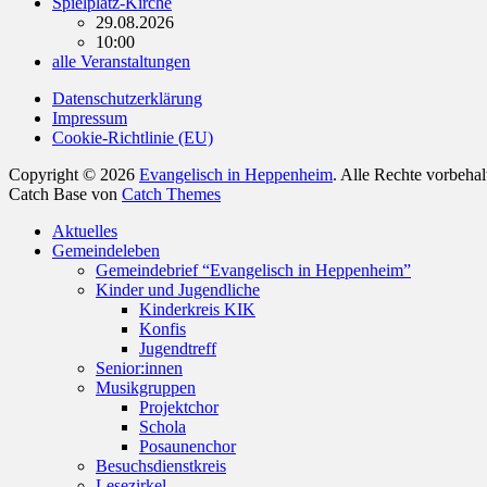
Spielplatz-Kirche
29.08.2026
10:00
alle Veranstaltungen
Datenschutzerklärung
Impressum
Cookie-Richtlinie (EU)
Copyright © 2026
Evangelisch in Heppenheim
. Alle Rechte vorbeha
Catch Base von
Catch Themes
Nach
Aktuelles
oben
Gemeindeleben
scrollen
Gemeindebrief “Evangelisch in Heppenheim”
Kinder und Jugendliche
Kinderkreis KIK
Konfis
Jugendtreff
Senior:innen
Musikgruppen
Projektchor
Schola
Posaunenchor
Besuchsdienstkreis
Lesezirkel