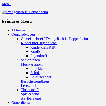
Menü
Evangelisch in Heppenheim
Evangelische Kirchengemeinde in Heppenheim/Bergstraße
Instagram
Primäres Menü
Zum
Aktuelles
Inhalt
Gemeindeleben
springen
Gemeindebrief “Evangelisch in Heppenheim”
Kinder und Jugendliche
Kinderkreis KIK
Konfis
Jugendtreff
Senior:innen
Musikgruppen
Projektchor
Schola
Posaunenchor
Besuchsdienstkreis
Lesezirkel
Themencafé
Spieleabend
Asylberatung
Gottesdienst