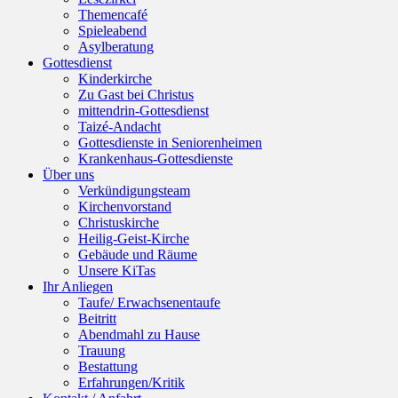
Themencafé
Spieleabend
Asylberatung
Gottesdienst
Kinderkirche
Zu Gast bei Christus
mittendrin-Gottesdienst
Taizé-Andacht
Gottesdienste in Seniorenheimen
Krankenhaus-Gottesdienste
Über uns
Verkündigungsteam
Kirchenvorstand
Christuskirche
Heilig-Geist-Kirche
Gebäude und Räume
Unsere KiTas
Ihr Anliegen
Taufe/ Erwachsenentaufe
Beitritt
Abendmahl zu Hause
Trauung
Bestattung
Erfahrungen/Kritik