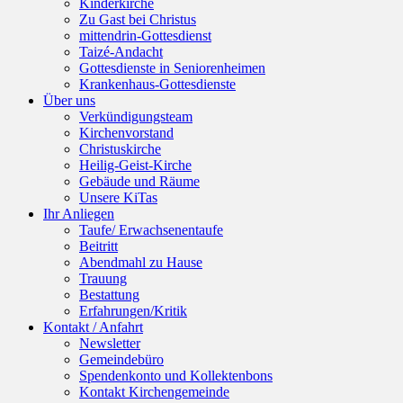
Kinderkirche
Zu Gast bei Christus
mittendrin-Gottesdienst
Taizé-Andacht
Gottesdienste in Seniorenheimen
Krankenhaus-Gottesdienste
Über uns
Verkündigungsteam
Kirchenvorstand
Christuskirche
Heilig-Geist-Kirche
Gebäude und Räume
Unsere KiTas
Ihr Anliegen
Taufe/ Erwachsenentaufe
Beitritt
Abendmahl zu Hause
Trauung
Bestattung
Erfahrungen/Kritik
Kontakt / Anfahrt
Newsletter
Gemeindebüro
Spendenkonto und Kollektenbons
Kontakt Kirchengemeinde