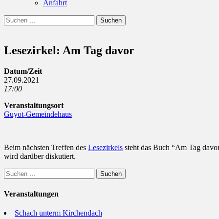
Anfahrt
Suchen
Suchen
nach:
Lesezirkel: Am Tag davor
Datum/Zeit
27.09.2021
17:00
Veranstaltungsort
Guyot-Gemeindehaus
Beim nächsten Treffen des
Lesezirkels
steht das Buch “Am Tag davo
wird darüber diskutiert.
Suchen
nach:
Veranstaltungen
Schach unterm Kirchendach