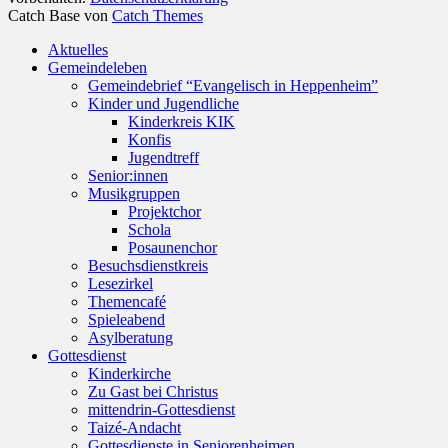
Catch Base von
Catch Themes
Nach
Aktuelles
oben
Gemeindeleben
scrollen
Gemeindebrief “Evangelisch in Heppenheim”
Kinder und Jugendliche
Kinderkreis KIK
Konfis
Jugendtreff
Senior:innen
Musikgruppen
Projektchor
Schola
Posaunenchor
Besuchsdienstkreis
Lesezirkel
Themencafé
Spieleabend
Asylberatung
Gottesdienst
Kinderkirche
Zu Gast bei Christus
mittendrin-Gottesdienst
Taizé-Andacht
Gottesdienste in Seniorenheimen