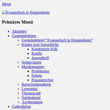
Menü
Evangelisch in Heppenheim
Evangelische Kirchengemeinde in Heppenheim/Bergstraße
Instagram
Primäres Menü
Zum
Aktuelles
Inhalt
Gemeindeleben
springen
Gemeindebrief “Evangelisch in Heppenheim”
Kinder und Jugendliche
Kinderkreis KIK
Konfis
Jugendtreff
Senior:innen
Musikgruppen
Projektchor
Schola
Posaunenchor
Besuchsdienstkreis
Lesezirkel
Themencafé
Spieleabend
Asylberatung
Gottesdienst