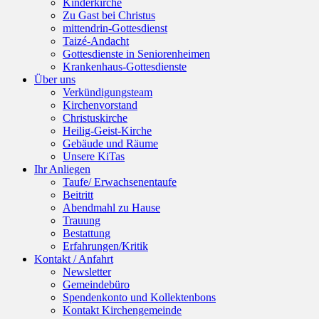
Kinderkirche
Zu Gast bei Christus
mittendrin-Gottesdienst
Taizé-Andacht
Gottesdienste in Seniorenheimen
Krankenhaus-Gottesdienste
Über uns
Verkündigungsteam
Kirchenvorstand
Christuskirche
Heilig-Geist-Kirche
Gebäude und Räume
Unsere KiTas
Ihr Anliegen
Taufe/ Erwachsenentaufe
Beitritt
Abendmahl zu Hause
Trauung
Bestattung
Erfahrungen/Kritik
Kontakt / Anfahrt
Newsletter
Gemeindebüro
Spendenkonto und Kollektenbons
Kontakt Kirchengemeinde