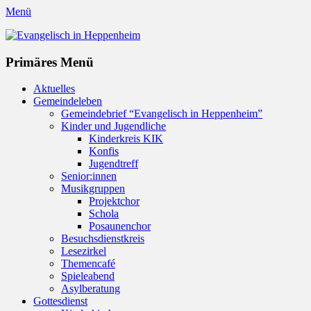
Menü
Evangelisch in Heppenheim
Evangelische Kirchengemeinde in Heppenheim/Bergstraße
Instagram
Primäres Menü
Zum
Aktuelles
Inhalt
Gemeindeleben
springen
Gemeindebrief “Evangelisch in Heppenheim”
Kinder und Jugendliche
Kinderkreis KIK
Konfis
Jugendtreff
Senior:innen
Musikgruppen
Projektchor
Schola
Posaunenchor
Besuchsdienstkreis
Lesezirkel
Themencafé
Spieleabend
Asylberatung
Gottesdienst