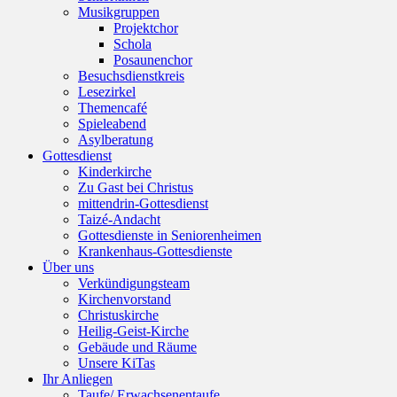
Musikgruppen
Projektchor
Schola
Posaunenchor
Besuchsdienstkreis
Lesezirkel
Themencafé
Spieleabend
Asylberatung
Gottesdienst
Kinderkirche
Zu Gast bei Christus
mittendrin-Gottesdienst
Taizé-Andacht
Gottesdienste in Seniorenheimen
Krankenhaus-Gottesdienste
Über uns
Verkündigungsteam
Kirchenvorstand
Christuskirche
Heilig-Geist-Kirche
Gebäude und Räume
Unsere KiTas
Ihr Anliegen
Taufe/ Erwachsenentaufe