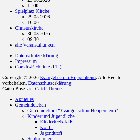
11:00
Spielplatz-Kirche
29.08.2026
10:00
Christuskirche
30.08.2026
09:30
alle Veranstaltungen
Datenschutzerklärung
Impressum
Cookie-Richtlinie (EU)
Copyright © 2026
Evangelisch in Heppenheim
. Alle Rechte
vorbehalten.
Datenschutzerklärung
Catch Base von
Catch Themes
Nach
Aktuelles
oben
Gemeindeleben
scrollen
Gemeindebrief “Evangelisch in Heppenheim”
Kinder und Jugendliche
Kinderkreis KIK
Konfis
Jugendtreff
Senior:innen