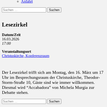
Anfahrt
Suchen
Suchen
nach:
Lesezirkel
Datum/Zeit
16.03.2026
17:00
Veranstaltungsort
Christuskirche, Konferenzraum
Der Lesezirkel trifft sich am Montag, den 16. März um 17
Uhr im Besprechungsraum der Christuskirche, Theodor-
Storm-Straße 10
,
Gäste sind wie immer willkommen.
Diesmal wird “Accabadora” von Michela Murgia zur
Debatte stehen.
Suchen
nach: