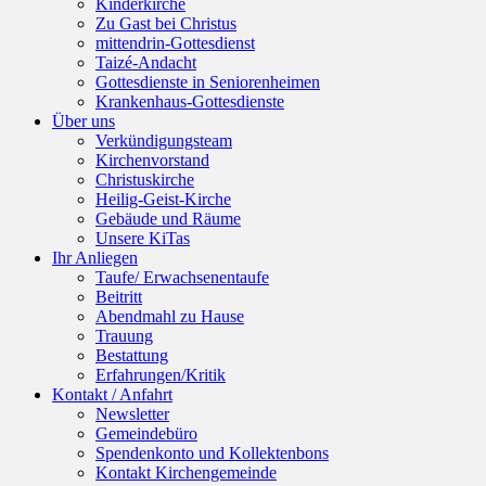
Kinderkirche
Zu Gast bei Christus
mittendrin-Gottesdienst
Taizé-Andacht
Gottesdienste in Seniorenheimen
Krankenhaus-Gottesdienste
Über uns
Verkündigungsteam
Kirchenvorstand
Christuskirche
Heilig-Geist-Kirche
Gebäude und Räume
Unsere KiTas
Ihr Anliegen
Taufe/ Erwachsenentaufe
Beitritt
Abendmahl zu Hause
Trauung
Bestattung
Erfahrungen/Kritik
Kontakt / Anfahrt
Newsletter
Gemeindebüro
Spendenkonto und Kollektenbons
Kontakt Kirchengemeinde