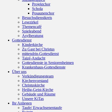
Projektchor
Schola
Posaunenchor
Besuchsdienstkreis
Lesezirkel
Themencafé
Spieleabend
Asylberatung
Gottesdienst
Kinderkirche
Zu Gast bei Christus
mittendrin-Gottesdienst
Taizé-Andacht
Gottesdienste in Seniorenheimen
Krankenhaus-Gottesdienste
Über uns
Verkündigungsteam
Kirchenvorstand
Christuskirche
Heilig-Geist-Kirche
Gebäude und Räume
Unsere KiTas
Ihr Anliegen
Taufe/ Erwachsenentaufe