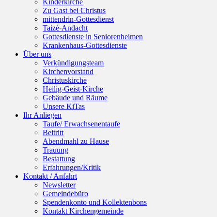
Kinderkirche
Zu Gast bei Christus
mittendrin-Gottesdienst
Taizé-Andacht
Gottesdienste in Seniorenheimen
Krankenhaus-Gottesdienste
Über uns
Verkündigungsteam
Kirchenvorstand
Christuskirche
Heilig-Geist-Kirche
Gebäude und Räume
Unsere KiTas
Ihr Anliegen
Taufe/ Erwachsenentaufe
Beitritt
Abendmahl zu Hause
Trauung
Bestattung
Erfahrungen/Kritik
Kontakt / Anfahrt
Newsletter
Gemeindebüro
Spendenkonto und Kollektenbons
Kontakt Kirchengemeinde