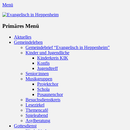
Menü
Evangelisch in Heppenheim
Evangelische Kirchengemeinde in Heppenheim/Bergstraße
Instagram
Primäres Menü
Zum
Aktuelles
Inhalt
Gemeindeleben
springen
Gemeindebrief “Evangelisch in Heppenheim”
Kinder und Jugendliche
Kinderkreis KIK
Konfis
Jugendtreff
Senior:innen
Musikgruppen
Projektchor
Schola
Posaunenchor
Besuchsdienstkreis
Lesezirkel
Themencafé
Spieleabend
Asylberatung
Gottesdienst