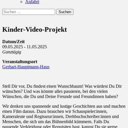
Anfahrt
Suchen
Suchen
nach:
Kinder-Video-Projekt
Datum/Zeit
09.05.2025 - 11.05.2025
Ganztägig
Veranstaltungsort
Gerhart-Hauptmann-Haus
Stell Dir vor, Du findest einen Wunschbaum! Was würdest Du Dir
wünschen? Und was könnte alles passieren, bei den vielen
Wünschen, die Du und Deine Freunde und Freundinnen haben?
Wir denken uns spannende und lustige Geschichten aus und machen
einen Film daraus.
Dazu brauchen wir Schauspieler:innen,
Kameraleute und Regisseur:innen, Drehbuchschreiber:innen und
Menschen, die sich um das Bühnenbild kümmern. Falls Du
passende Verkleidung oder Requisiten hast, kannst Du sie gerne