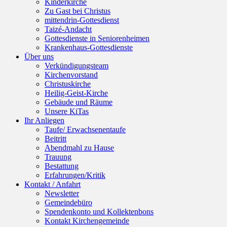
Kinderkirche
Zu Gast bei Christus
mittendrin-Gottesdienst
Taizé-Andacht
Gottesdienste in Seniorenheimen
Krankenhaus-Gottesdienste
Über uns
Verkündigungsteam
Kirchenvorstand
Christuskirche
Heilig-Geist-Kirche
Gebäude und Räume
Unsere KiTas
Ihr Anliegen
Taufe/ Erwachsenentaufe
Beitritt
Abendmahl zu Hause
Trauung
Bestattung
Erfahrungen/Kritik
Kontakt / Anfahrt
Newsletter
Gemeindebüro
Spendenkonto und Kollektenbons
Kontakt Kirchengemeinde