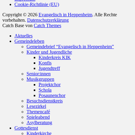
Cookie-Richtlinie (EU)
Copyright © 2026
Evangelisch in Heppenheim
. Alle Rechte
vorbehalten.
Datenschutzerklärung
Catch Base von
Catch Themes
Nach
Aktuelles
oben
Gemeindeleben
scrollen
Gemeindebrief “Evangelisch in Heppenheim”
Kinder und Jugendliche
Kinderkreis KIK
Konfis
Jugendtreff
Senior:innen
Musikgruppen
Projektchor
Schola
Posaunenchor
Besuchsdienstkreis
Lesezirkel
Themencafé
Spieleabend
Asylberatung
Gottesdienst
Kinderkirche