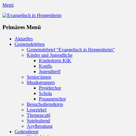
Menü
Evangelisch in Heppenheim
Evangelische Kirchengemeinde in Heppenheim/Bergstraße
Instagram
Primäres Menü
Zum
Aktuelles
Inhalt
Gemeindeleben
springen
Gemeindebrief “Evangelisch in Heppenheim”
Kinder und Jugendliche
Kinderkreis KIK
Konfis
Jugendtreff
Senior:innen
Musikgruppen
Projektchor
Schola
Posaunenchor
Besuchsdienstkreis
Lesezirkel
Themencafé
Spieleabend
Asylberatung
Gottesdienst