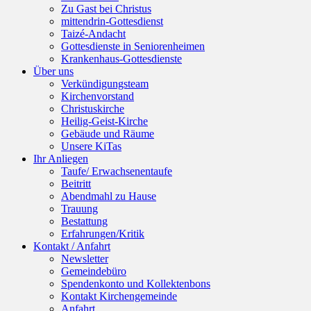
Zu Gast bei Christus
mittendrin-Gottesdienst
Taizé-Andacht
Gottesdienste in Seniorenheimen
Krankenhaus-Gottesdienste
Über uns
Verkündigungsteam
Kirchenvorstand
Christuskirche
Heilig-Geist-Kirche
Gebäude und Räume
Unsere KiTas
Ihr Anliegen
Taufe/ Erwachsenentaufe
Beitritt
Abendmahl zu Hause
Trauung
Bestattung
Erfahrungen/Kritik
Kontakt / Anfahrt
Newsletter
Gemeindebüro
Spendenkonto und Kollektenbons
Kontakt Kirchengemeinde
Anfahrt