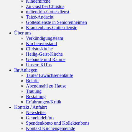
Kinderkirche
Zu Gast bei Christus
mittendrin-Gottesdienst
Taizé-Andacht
Gottesdienste in Seniorenheimen
Krankenhaus-Gottesdienste
Über uns
Verkündigungsteam
Kirchenvorstand
Christuskirche
Heilig-Geist-Kirche
Gebäude und Räume
Unsere KiTas
Ihr Anliegen
Taufe/ Erwachsenentaufe
Beitritt
Abendmahl zu Hause
Trauung
Bestattung
Erfahrungen/Kritik
Kontakt / Anfahrt
Newsletter
Gemeindebüro
Spendenkonto und Kollektenbons
Kontakt Kirchengemeinde