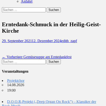
Anfahrt
Suchen
Suchen
nach:
Erntedank-Schmuck in der Heilig-Geist-
Kirche
Posted
Autor
29. September 2021
12. Dezember 2024
edith_zapf
on
Beitragsnavigation
Vorheriger
← Vorheriger
Gemüsesuppe am Erntedankfest
Suchen
Beitrag:
nach:
Veranstaltungen
Projektchor
14.08.2026
19:00
D.O.O.R-Projekt („Deep Organ On Rock”) – Klassiker der
Rock-Musik