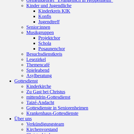
Gemeindebrief “Evangelisch in Heppenheim”
Kinder und Jugendliche
Kinderkreis KIK
Konfis
Jugendtreff
Senior:innen
Musikgruppen
Projektchor
Schola
Posaunenchor
Besuchsdienstkreis
Lesezirkel
Themencafé
Spieleabend
Asylberatung
Gottesdienst
Kinderkirche
Zu Gast bei Christus
mittendrin-Gottesdienst
Taizé-Andacht
Gottesdienste in Seniorenheimen
Krankenhaus-Gottesdienste
Über uns
Verkündigungsteam
Kirchenvorstand