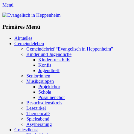
Menü
Evangelisch in Heppenheim
Evangelische Kirchengemeinde in Heppenheim/Bergstraße
Instagram
Primäres Menü
Zum
Aktuelles
Inhalt
Gemeindeleben
springen
Gemeindebrief “Evangelisch in Heppenheim”
Kinder und Jugendliche
Kinderkreis KIK
Konfis
Jugendtreff
Senior:innen
Musikgruppen
Projektchor
Schola
Posaunenchor
Besuchsdienstkreis
Lesezirkel
Themencafé
Spieleabend
Asylberatung
Gottesdienst