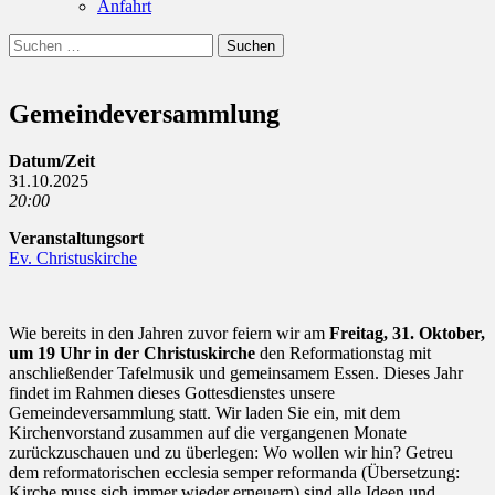
Anfahrt
Suchen
Suchen
nach:
Gemeindeversammlung
Datum/Zeit
31.10.2025
20:00
Veranstaltungsort
Ev. Christuskirche
Wie bereits in den Jahren zuvor feiern wir am
Freitag, 31. Oktober,
um 19 Uhr in der Christuskirche
den Reformationstag mit
anschließender Tafelmusik und gemeinsamem Essen. Dieses Jahr
findet im Rahmen dieses Gottesdienstes unsere
Gemeindeversammlung statt. Wir laden Sie ein, mit dem
Kirchenvorstand zusammen auf die vergangenen Monate
zurückzuschauen und zu überlegen: Wo wollen wir hin? Getreu
dem reformatorischen ecclesia semper reformanda (Übersetzung:
Kirche muss sich immer wieder erneuern) sind alle Ideen und