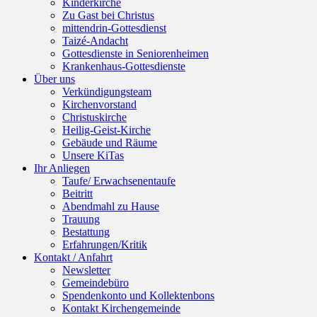
Kinderkirche
Zu Gast bei Christus
mittendrin-Gottesdienst
Taizé-Andacht
Gottesdienste in Seniorenheimen
Krankenhaus-Gottesdienste
Über uns
Verkündigungsteam
Kirchenvorstand
Christuskirche
Heilig-Geist-Kirche
Gebäude und Räume
Unsere KiTas
Ihr Anliegen
Taufe/ Erwachsenentaufe
Beitritt
Abendmahl zu Hause
Trauung
Bestattung
Erfahrungen/Kritik
Kontakt / Anfahrt
Newsletter
Gemeindebüro
Spendenkonto und Kollektenbons
Kontakt Kirchengemeinde