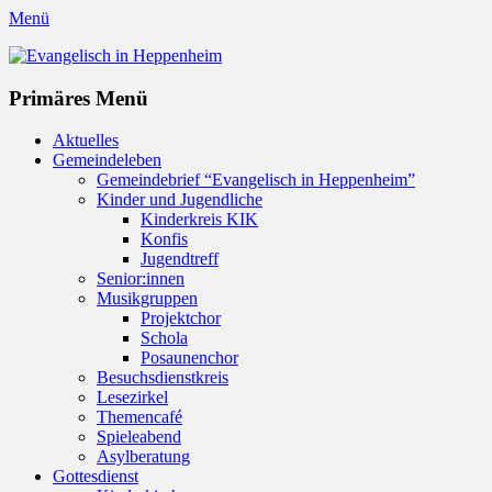
Menü
Evangelisch in Heppenheim
Evangelische Kirchengemeinde in Heppenheim/Bergstraße
Instagram
Primäres Menü
Zum
Aktuelles
Inhalt
Gemeindeleben
springen
Gemeindebrief “Evangelisch in Heppenheim”
Kinder und Jugendliche
Kinderkreis KIK
Konfis
Jugendtreff
Senior:innen
Musikgruppen
Projektchor
Schola
Posaunenchor
Besuchsdienstkreis
Lesezirkel
Themencafé
Spieleabend
Asylberatung
Gottesdienst