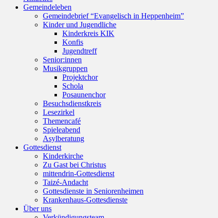
Gemeindeleben
scrollen
Gemeindebrief “Evangelisch in Heppenheim”
Kinder und Jugendliche
Kinderkreis KIK
Konfis
Jugendtreff
Senior:innen
Musikgruppen
Projektchor
Schola
Posaunenchor
Besuchsdienstkreis
Lesezirkel
Themencafé
Spieleabend
Asylberatung
Gottesdienst
Kinderkirche
Zu Gast bei Christus
mittendrin-Gottesdienst
Taizé-Andacht
Gottesdienste in Seniorenheimen
Krankenhaus-Gottesdienste
Über uns
Verkündigungsteam